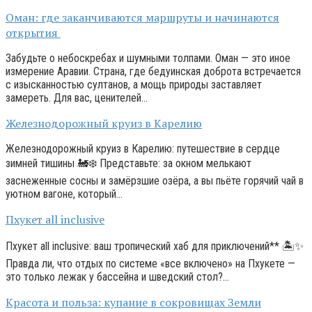
Оман: где заканчиваются маршруты и начинаются
открытия
Забудьте о небоскребах и шумными толпами. Оман — это иное
измерение Аравии. Страна, где бедуинская доброта встречается
с изысканностью султанов, а мощь природы заставляет
замереть. Для вас, ценителей…
Железнодорожный круиз в Карелию
Железнодорожный круиз в Карелию: путешествие в сердце
зимней тишины 🚂❄️ Представьте: за окном мелькают
заснеженные сосны и замёрзшие озёра, а вы пьёте горячий чай в
уютном вагоне, который…
Пхукет all inclusive
Пхукет all inclusive: ваш тропический хаб для приключений** 🏝️✨
Правда ли, что отдых по системе «все включено» на Пхукете —
это только лежак у бассейна и шведский стол?…
Красота и польза: купание в сокровищах Земли