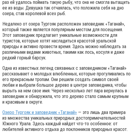
раз ей удалось поймать такую рыбу, что она не смогла вытащить
ее из воды. Девушка так отчаялась, что положила себя на дно
озера, став королевой всех рыб.
Недалеко от озера Тургояк расположен заповедник «Таганай»,
который также является популярным местом для посещения.
Этот заповедник предлагает уникальные возможности для
туристов, которые хотят насладиться красотой уральской
природы и активно провести время. Здесь можно наблюдать за
различными видами животных, такими как лось, косуля и даже
редкий горный барсук.
Одна из известных легенд связанных с заповедником «Таганай»
рассказывает о молодых влюбленных, которые прогуливались по
его прекрасным тропам. Они решили создать символ своей
любви и выбрали большое дерево в центре заповедника, чтобы
вырыть на нем свое имя. Через несколько лет пара вернулась в
заповедник и обнаружила, что это дерево стало самым крупным
и красивым в округе.
Озеро Тургояк и заповедник «Таганай»
— это лишь два примера
из множества уникальных природных достопримечательностей
Южного Урала. Здесь каждый найдет что-то особенное: от
любителей активного отдыха до поклонников природных красот.