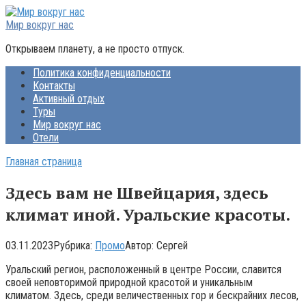
Перейти
к
Мир вокруг нас
контенту
Открываем планету, а не просто отпуск.
Политика конфиденциальности
Контакты
Активный отдых
Туры
Мир вокруг нас
Отели
Главная страница
Здесь вам не Швейцария, здесь
климат иной. Уральские красоты.
03.11.2023
Рубрика:
Промо
Автор:
Сергей
Уральский регион, расположенный в центре России, славится
своей неповторимой природной красотой и уникальным
климатом. Здесь, среди величественных гор и бескрайних лесов,