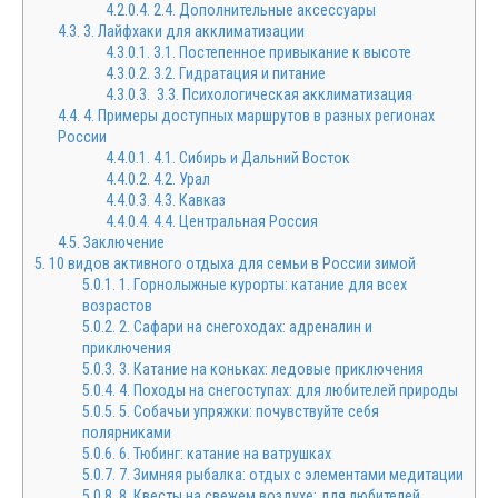
4.2.0.4.
2.4. Дополнительные аксессуары
4.3.
3. Лайфхаки для акклиматизации
4.3.0.1.
3.1. Постепенное привыкание к высоте
4.3.0.2.
3.2. Гидратация и питание
4.3.0.3.
3.3. Психологическая акклиматизация
4.4.
4. Примеры доступных маршрутов в разных регионах
России
4.4.0.1.
4.1. Сибирь и Дальний Восток
4.4.0.2.
4.2. Урал
4.4.0.3.
4.3. Кавказ
4.4.0.4.
4.4. Центральная Россия
4.5.
Заключение
5.
10 видов активного отдыха для семьи в России зимой
5.0.1.
1. Горнолыжные курорты: катание для всех
возрастов
5.0.2.
2. Сафари на снегоходах: адреналин и
приключения
5.0.3.
3. Катание на коньках: ледовые приключения
5.0.4.
4. Походы на снегоступах: для любителей природы
5.0.5.
5. Собачьи упряжки: почувствуйте себя
полярниками
5.0.6.
6. Тюбинг: катание на ватрушках
5.0.7.
7. Зимняя рыбалка: отдых с элементами медитации
5.0.8.
8. Квесты на свежем воздухе: для любителей