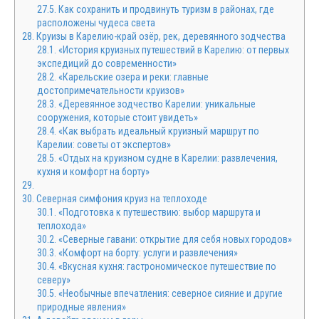
27.5.
Как сохранить и продвинуть туризм в районах, где
расположены чудеса света
28.
Круизы в Карелию-край озёр, рек, деревянного зодчества
28.1.
«История круизных путешествий в Карелию: от первых
экспедиций до современности»
28.2.
«Карельские озера и реки: главные
достопримечательности круизов»
28.3.
«Деревянное зодчество Карелии: уникальные
сооружения, которые стоит увидеть»
28.4.
«Как выбрать идеальный круизный маршрут по
Карелии: советы от экспертов»
28.5.
«Отдых на круизном судне в Карелии: развлечения,
кухня и комфорт на борту»
29.
30.
Северная симфония круиз на теплоходе
30.1.
«Подготовка к путешествию: выбор маршрута и
теплохода»
30.2.
«Северные гавани: открытие для себя новых городов»
30.3.
«Комфорт на борту: услуги и развлечения»
30.4.
«Вкусная кухня: гастрономическое путешествие по
северу»
30.5.
«Необычные впечатления: северное сияние и другие
природные явления»