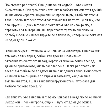
Почему это работает? Скандинавская ходьба — это чистая
биомеханика. При грамотной технике в работу включается до 90%
мышечного корсета: широчайшие, пресс, икры, стабилизаторы
таза. Колени и голеностопы разгружаются на треть. Для тех, кто
планирует 5–7 дней в горах с рюкзаком, это не «лайфхак», а
страховка от выгорания. Вы перестаёте тратить энергию на
борьбу с болью и инвестируете её в пейзажи, которые не покажет
ни один дрон. 📉➡️📈
Главный секрет — техника, а не ценник на инвентарь. Ошибка №1:
втыкать палки перед собой, как трости. Правильно:
отталкиваться строго назад, корпус слегка наклонён вперёд, шаг
длиннее привычного, кисть расслаблена. Палка работает как
весло: вы гребёте по воздуху, плавно продвигая тело. Попробуйте
20 минут в таком ритме по утрам, и заметите, как дыхание
выравнивается, а шаг становится пружинистым. Это база для
любого горного трека. 💡
Как вписать это в плотный график? Три раза в неделю по 40 минут.
Выходной — лесная тропа, будни — путь от дома до офиса.