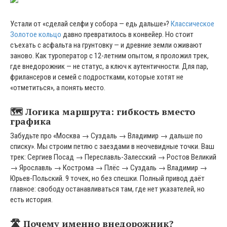
Устали от «сделай селфи у собора — едь дальше»?
Классическое
Золотое кольцо
давно превратилось в конвейер. Но стоит
съехать с асфальта на грунтовку — и древние земли оживают
заново. Как туроператор с 12-летним опытом, я проложил трек,
где внедорожник — не статус, а ключ к аутентичности. Для пар,
фрилансеров и семей с подростками, которые хотят не
«отметиться», а понять место.
🗺️ Логика маршрута: гибкость вместо
графика
Забудьте про «Москва → Суздаль → Владимир → дальше по
списку». Мы строим петлю с заездами в неочевидные точки. Ваш
трек: Сергиев Посад → Переславль-Залесский → Ростов Великий
→ Ярославль → Кострома → Плёс → Суздаль → Владимир →
Юрьев-Польский. 9 точек, но без спешки. Полный привод даёт
главное: свободу останавливаться там, где нет указателей, но
есть история.
🛣️ Почему именно внедорожник?