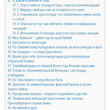
31.
А давайте рванем в горы
31.1.
Подготовка к походу в горы: советы и рекомендации
31.2.
Маршрут выбора: как не потеряться в горах
31.3.
Снаряжение для похода: что обязательно нужно взять
с собой
31.4.
Опасности гор: как избежать травм и неожиданных
ситуаций
31.5.
Впечатления от похода: красоты гор и новые эмоции
32.
Мыс Крильон — джип-тур на край Земли!
33.
Прогулки на теплоходе
34.
По Самбийскому побережью пешком, на велосипедах и авто
35.
На лошадях — к озеру Церковное
36.
Время для себя: йога и медитации для перезагрузки
в Красной Поляне
37.
Семейный круиз по Нижней Волге под белыми парусами
38.
Сплав по «Калининградской Венеции»: сап-борды
и байдарки
39.
По Тянь-Шаню к озеру Иссык-Куль
40.
Треккинг по зимней Карелии: финский бункер и тропы
лешего Хийси
41.
Кунгурская пещера – ледяное подземное царство
42.
Правильный любовный треугольник: вы, склоны
Приэльбрусья и горные лыжи
43.
Активный отдых