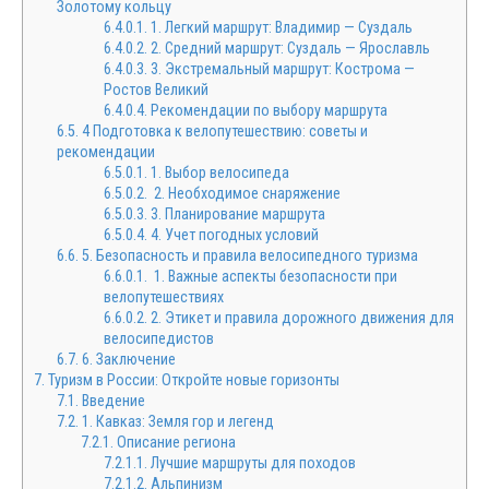
Золотому кольцу
6.4.0.1.
1. Легкий маршрут: Владимир — Суздаль
6.4.0.2.
2. Средний маршрут: Суздаль — Ярославль
6.4.0.3.
3. Экстремальный маршрут: Кострома —
Ростов Великий
6.4.0.4.
Рекомендации по выбору маршрута
6.5.
4 Подготовка к велопутешествию: советы и
рекомендации
6.5.0.1.
1. Выбор велосипеда
6.5.0.2.
2. Необходимое снаряжение
6.5.0.3.
3. Планирование маршрута
6.5.0.4.
4. Учет погодных условий
6.6.
5. Безопасность и правила велосипедного туризма
6.6.0.1.
1. Важные аспекты безопасности при
велопутешествиях
6.6.0.2.
2. Этикет и правила дорожного движения для
велосипедистов
6.7.
6. Заключение
7.
Туризм в России: Откройте новые горизонты
7.1.
Введение
7.2.
1. Кавказ: Земля гор и легенд
7.2.1.
Описание региона
7.2.1.1.
Лучшие маршруты для походов
7.2.1.2.
Альпинизм