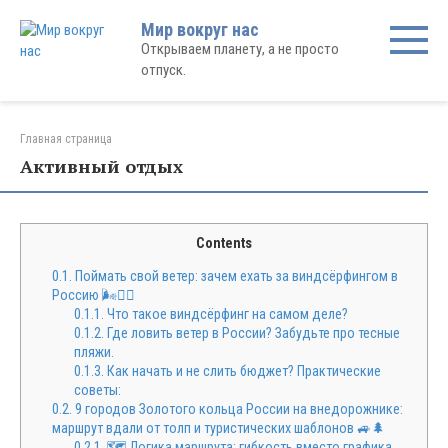
Перейти
Мир вокруг нас
к
Открываем планету, а не просто
контенту
отпуск.
Главная страница
Активный отдых
Contents
0.1.
Поймать свой ветер: зачем ехать за виндсёрфингом в
Россию 🌬️🏄‍♂️
0.1.1.
Что такое виндсёрфинг на самом деле?
0.1.2.
Где ловить ветер в России? Забудьте про тесные
пляжи.
0.1.3.
Как начать и не слить бюджет? Практические
советы:
0.2.
9 городов Золотого кольца России на внедорожнике:
маршрут вдали от толп и туристических шаблонов 🚙🌲
0.2.1.
🗺️ Логика маршрута: гибкость вместо графика