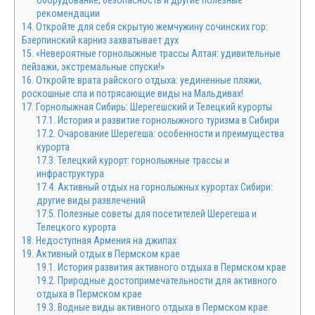
оборудование, безопасность и другие полезные
рекомендации
14.
Откройте для себя скрытую жемчужину сочинских гор:
Бзерпинский карниз захватывает дух
15.
«Невероятные горнолыжные трассы Алтая: удивительные
пейзажи, экстремальные спуски!»
16.
Откройте врата райского отдыха: уединенные пляжи,
роскошные спа и потрясающие виды на Мальдивах!
17.
Горнолыжная Сибирь: Шерегешский и Телецкий курорты
17.1.
История и развитие горнолыжного туризма в Сибири
17.2.
Очарование Шерегеша: особенности и преимущества
курорта
17.3.
Телецкий курорт: горнолыжные трассы и
инфраструктура
17.4.
Активный отдых на горнолыжных курортах Сибири:
другие виды развлечений
17.5.
Полезные советы для посетителей Шерегеша и
Телецкого курорта
18.
Недоступная Армения на джипах
19.
Активный отдых в Пермском крае
19.1.
История развития активного отдыха в Пермском крае
19.2.
Природные достопримечательности для активного
отдыха в Пермском крае
19.3.
Водные виды активного отдыха в Пермском крае