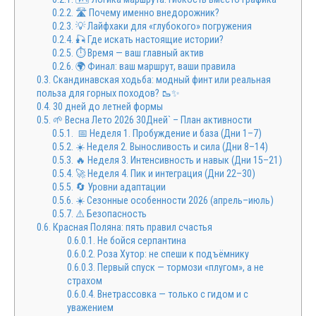
0.2.2.
🛣️ Почему именно внедорожник?
0.2.3.
💡 Лайфхаки для «глубокого» погружения
0.2.4.
🎣 Где искать настоящие истории?
0.2.5.
⏱️ Время — ваш главный актив
0.2.6.
🌍 Финал: ваш маршрут, ваши правила
0.3.
Скандинавская ходьба: модный финт или реальная
польза для горных походов? 🥾✨
0.4.
30 дней до летней формы
0.5.
🌱 Весна Лето 2026 30Дней` – План активности
0.5.1.
📅 Неделя 1. Пробуждение и база (Дни 1–7)
0.5.2.
☀️ Неделя 2. Выносливость и сила (Дни 8–14)
0.5.3.
🔥 Неделя 3. Интенсивность и навык (Дни 15–21)
0.5.4.
🚀 Неделя 4. Пик и интеграция (Дни 22–30)
0.5.5.
🔄 Уровни адаптации
0.5.6.
☀️ Сезонные особенности 2026 (апрель–июль)
0.5.7.
⚠️ Безопасность
0.6.
Красная Поляна: пять правил счастья
0.6.0.1.
Не бойся серпантина
0.6.0.2.
Роза Хутор: не спеши к подъёмнику
0.6.0.3.
Первый спуск — тормози «плугом», а не
страхом
0.6.0.4.
Внетрассовка — только с гидом и с
уважением