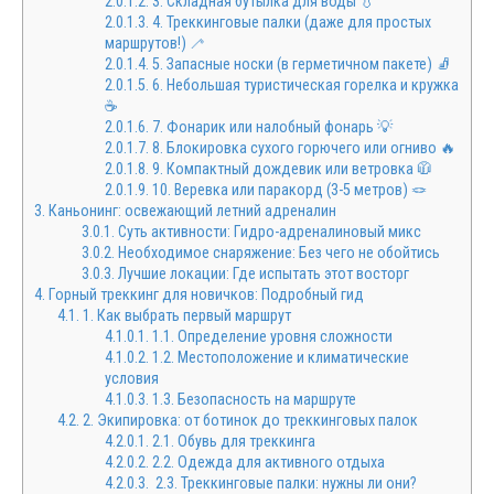
2.0.1.2.
3. Складная бутылка для воды 💧
2.0.1.3.
4. Треккинговые палки (даже для простых
маршрутов!) 🦯
2.0.1.4.
5. Запасные носки (в герметичном пакете) 🧦
2.0.1.5.
6. Небольшая туристическая горелка и кружка
☕
2.0.1.6.
7. Фонарик или налобный фонарь 💡
2.0.1.7.
8. Блокировка сухого горючего или огниво 🔥
2.0.1.8.
9. Компактный дождевик или ветровка 🧥
2.0.1.9.
10. Веревка или паракорд (3-5 метров) 🪢
3.
Каньонинг: освежающий летний адреналин
3.0.1.
Суть активности: Гидро-адреналиновый микс
3.0.2.
Необходимое снаряжение: Без чего не обойтись
3.0.3.
Лучшие локации: Где испытать этот восторг
4.
Горный треккинг для новичков: Подробный гид
4.1.
1. Как выбрать первый маршрут
4.1.0.1.
1.1. Определение уровня сложности
4.1.0.2.
1.2. Местоположение и климатические
условия
4.1.0.3.
1.3. Безопасность на маршруте
4.2.
2. Экипировка: от ботинок до треккинговых палок
4.2.0.1.
2.1. Обувь для треккинга
4.2.0.2.
2.2. Одежда для активного отдыха
4.2.0.3.
2.3. Треккинговые палки: нужны ли они?