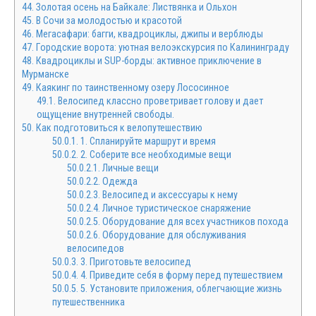
44.
Золотая осень на Байкале: Листвянка и Ольхон
45.
В Сочи за молодостью и красотой
46.
Мегасафари: багги, квадроциклы, джипы и верблюды
47.
Городские ворота: уютная велоэкскурсия по Калининграду
48.
Квадроциклы и SUP-борды: активное приключение в
Мурманске
49.
Каякинг по таинственному озеру Лососинное
49.1.
Велосипед классно проветривает голову и дает
ощущение внутренней свободы.
50.
Как подготовиться к велопутешествию
50.0.1.
1. Спланируйте маршрут и время
50.0.2.
2. Соберите все необходимые вещи
50.0.2.1.
Личные вещи
50.0.2.2.
Одежда
50.0.2.3.
Велосипед и аксессуары к нему
50.0.2.4.
Личное туристическое снаряжение
50.0.2.5.
Оборудование для всех участников похода
50.0.2.6.
Оборудование для обслуживания
велосипедов
50.0.3.
3. Приготовьте велосипед
50.0.4.
4. Приведите себя в форму перед путешествием
50.0.5.
5. Установите приложения, облегчающие жизнь
путешественника