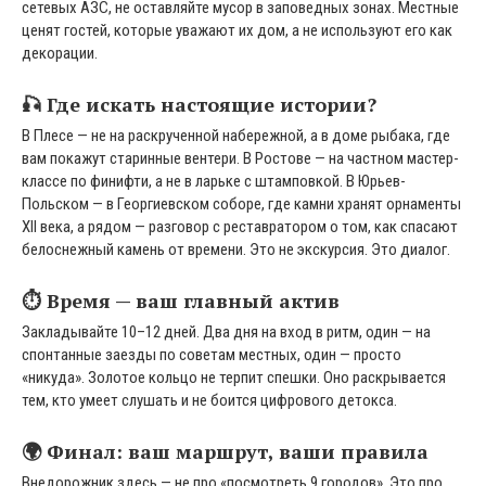
сетевых АЗС, не оставляйте мусор в заповедных зонах. Местные
ценят гостей, которые уважают их дом, а не используют его как
декорации.
🎣 Где искать настоящие истории?
В Плесе — не на раскрученной набережной, а в доме рыбака, где
вам покажут старинные вентери. В Ростове — на частном мастер-
классе по финифти, а не в ларьке с штамповкой. В Юрьев-
Польском — в Георгиевском соборе, где камни хранят орнаменты
XII века, а рядом — разговор с реставратором о том, как спасают
белоснежный камень от времени. Это не экскурсия. Это диалог.
⏱️ Время — ваш главный актив
Закладывайте 10–12 дней. Два дня на вход в ритм, один — на
спонтанные заезды по советам местных, один — просто
«никуда». Золотое кольцо не терпит спешки. Оно раскрывается
тем, кто умеет слушать и не боится цифрового детокса.
🌍 Финал: ваш маршрут, ваши правила
Внедорожник здесь — не про «посмотреть 9 городов». Это про