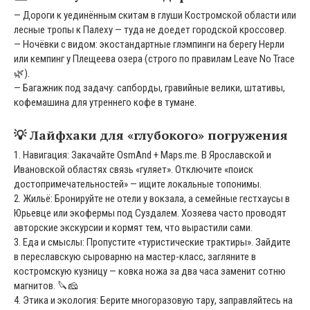
— Дороги к уединённым скитам в глуши Костромской области или
лесные тропы к Палеху — туда не доедет городской кроссовер.
— Ночёвки с видом: экостандартные глэмпинги на берегу Нерли
или кемпинг у Плещеева озера (строго по правилам Leave No Trace
🌿).
— Багажник под задачу: сапборды, гравийные велики, штативы,
кофемашина для утреннего кофе в тумане.
💡 Лайфхаки для «глубокого» погружения
1. Навигация: Закачайте OsmAnd + Maps.me. В Ярославской и
Ивановской областях связь «гуляет». Отключите «поиск
достопримечательностей» — ищите локальные топонимы.
2. Жильё: Бронируйте не отели у вокзала, а семейные гестхаусы в
Юрьевце или экофермы под Суздалем. Хозяева часто проводят
авторские экскурсии и кормят тем, что вырастили сами.
3. Еда и смыслы: Пропустите «туристические трактиры». Зайдите
в переславскую сыроварню на мастер-класс, загляните в
костромскую кузницу — ковка ножа за два часа заменит сотню
магнитов. 🔪🧀
4. Этика и экология: Берите многоразовую тару, заправляйтесь на