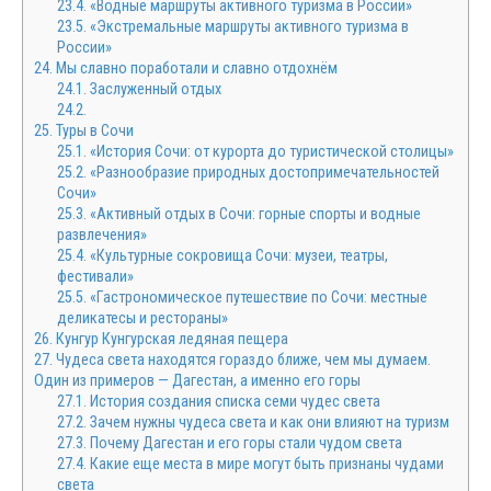
23.4.
«Водные маршруты активного туризма в России»
23.5.
«Экстремальные маршруты активного туризма в
России»
24.
Мы славно поработали и славно отдохнём
24.1.
Заслуженный отдых
24.2.
25.
Туры в Сочи
25.1.
«История Сочи: от курорта до туристической столицы»
25.2.
«Разнообразие природных достопримечательностей
Сочи»
25.3.
«Активный отдых в Сочи: горные спорты и водные
развлечения»
25.4.
«Культурные сокровища Сочи: музеи, театры,
фестивали»
25.5.
«Гастрономическое путешествие по Сочи: местные
деликатесы и рестораны»
26.
Кунгур Кунгурская ледяная пещера
27.
Чудеса света находятся гораздо ближе, чем мы думаем.
Один из примеров — Дагестан, а именно его горы
27.1.
История создания списка семи чудес света
27.2.
Зачем нужны чудеса света и как они влияют на туризм
27.3.
Почему Дагестан и его горы стали чудом света
27.4.
Какие еще места в мире могут быть признаны чудами
света