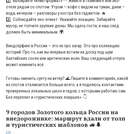
2️⃣ Выбирайте «кемп-формат».** Живите в глэмпинге или эко-
отеле рядом со спотом. Утром — кофе с видом на туман, днем —
вода, вечером — разговоры у костра без гаджетов. 🔥
3️⃣ Соблюдайте эко-этикет. Уважайте локацию. Забирайте
мусор, не топчите хрупкие дюны. Мы здесь гости, и наш след
должен быть минимальным. 🌍
Виндсёрфинг в России — это не про загар. Это про коллекцию
историй. Про то, как вы впервые встали на доску под шум
балтийских сосен или арктических волн. Ваш следующий отпуск
может изменить всё.
Готовы сменить суету на ветер? 🌊 Пишите в комментариях, какой
из спотов откликается больше всего, а я поделюсь контактами
проверенных локальных школ и гидов, с которыми работаю сам.
Без переплат и «туристических ловушек». 👇
9 городов Золотого кольца России на
внедорожнике: маршрут вдали от толп
и туристических шаблонов 🚙🌲