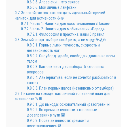
0.6.0.5.
Апрес-ски — это святое
0.6.0.6.
Мои личные лайфхаки
0.7.
Золотой глоток: как создать идеальный горячий
напиток для активности ☕️❄️
0.7.1.
Часть 1: Напитки для восстановления «После»
0.7.2.
Часть 2: Напитки для мобилизации «Перед»
0.7.2.1.
Философия и практика: ваши 5 правил
0.8.
Зимний спорт: выбери свой ритм, а не моду ⛷️🏂❄️
0.8.0.1.
Горные лыжи: точность, скорость и
независимость ног
0.8.0.2.
Сноуборд: драйв, свобода и движение всем
телом
0.8.0.3.
Ваш чек-лист для выбора: 5 ключевых
вопросов
0.8.0.4.
Альтернатива: если не хочется разбираться в
кантах
0.8.0.5.
План первых шагов (независимо от выбора)
0.9.
Питание на холоде: ваш личный топливный план для
активности ⛷️🍫
0.9.0.1.
До выхода: основательный «разогрев» ☀️
0.9.0.2.
Во время активности: «топливные
дозаправки» в пути 🎒
0.9.0.3.
После активности: «ремонт и
восстановление» 🛠️