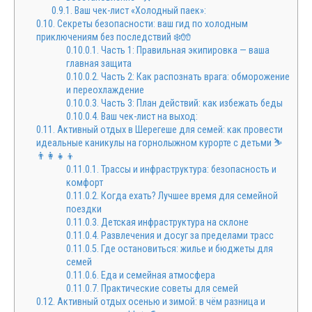
0.9.1.
Ваш чек-лист «Холодный паек»:
0.10.
Секреты безопасности: ваш гид по холодным
приключениям без последствий ❄️🧤
0.10.0.1.
Часть 1: Правильная экипировка — ваша
главная защита
0.10.0.2.
Часть 2: Как распознать врага: обморожение
и переохлаждение
0.10.0.3.
Часть 3: План действий: как избежать беды
0.10.0.4.
Ваш чек-лист на выход:
0.11.
Активный отдых в Шерегеше для семей: как провести
идеальные каникулы на горнолыжном курорте с детьми ⛷️
👨👩👧👦
0.11.0.1.
Трассы и инфраструктура: безопасность и
комфорт
0.11.0.2.
Когда ехать? Лучшее время для семейной
поездки
0.11.0.3.
Детская инфраструктура на склоне
0.11.0.4.
Развлечения и досуг за пределами трасс
0.11.0.5.
Где остановиться: жилье и бюджеты для
семей
0.11.0.6.
Еда и семейная атмосфера
0.11.0.7.
Практические советы для семей
0.12.
Активный отдых осенью и зимой: в чём разница и