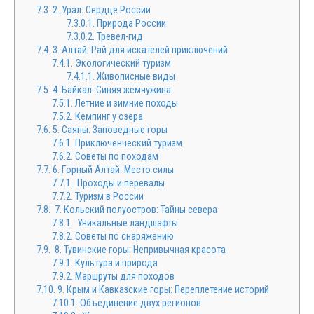
7.3.
2. Урал: Сердце России
7.3.0.1.
Природа России
7.3.0.2.
Тревел-гид
7.4.
3. Алтай: Рай для искателей приключений
7.4.1.
Экологический туризм
7.4.1.1.
Живописные виды
7.5.
4. Байкал: Синяя жемчужина
7.5.1.
Летние и зимние походы
7.5.2.
Кемпинг у озера
7.6.
5. Саяны: Заповедные горы
7.6.1.
Приключенческий туризм
7.6.2.
Советы по походам
7.7.
6. Горный Алтай: Место силы
7.7.1.
Проходы и перевалы
7.7.2.
Туризм в России
7.8.
7. Кольский полуостров: Тайны севера
7.8.1.
Уникальные ландшафты
7.8.2.
Советы по снаряжению
7.9.
8. Тувинские горы: Непривычная красота
7.9.1.
Культура и природа
7.9.2.
Маршруты для походов
7.10.
9. Крым и Кавказские горы: Переплетение историй
7.10.1.
Объединение двух регионов