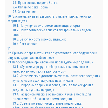
9.3.
Путешествие по реке Волге:
9.4.
Сплав по реке Тосна:
9.5.
Заключение:
10.
Экстремальные виды спорта: смелые приключения для
азартных душ
10.1.
Популярные экстремальные виды спорта:
10.2.
Психологические аспекты экстремальных видов
спорта:
10.3.
Безопасность и рекомендации:
10.4.
Заключение:
11.
12.
Прыжки с парашютом: как почувствовать свободу небес и
ощутить адреналинный всплеск
13.
Велосипедные приключения: исследуйте мир педалями
13.1.
«Лучшие маршруты: обзор самых живописных и
интересных мест для велопрогулок»
13.2.
Исторические достопримечательности: велопоездки к
культурным и архитектурным памятникам
13.3.
Природные парки и заповедники: велоэкскурсии в
уединенные уголки природы
13.4.
Гастрономические остановки: лучшие места для
оценки местной кухни во время поездки
13.5.
Советы по велопутешествиям: подготовка,