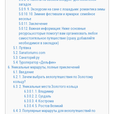
загадок
5.0.9.
9. Экскурсии на сани с лошадьми: романтика зимы
5.0.10.
10. Зимние фестивали и ярмарки: семейное
веселье
5.0.11.
Заключение
5.0.12.
Важная информация: Ниже основные
ресурсы,которые помогут вам организовать любое
самостоятельное путешествие (сразу добавляйте
необходимое в закладки)
5.1.
Путёвка
5.2.
Sanatoriums.com
5.3.
Санаторий.ру
5.4.
Туроператор «Дельфин»
6.
Уникальные маршруты, полные приключений
6.1.
Введение
6.2.
1. Зачем выбрать велопутешествия по Золотому
кольцу?
6.3.
2. Уникальные места Золотого кольца
6.3.0.1.
1. Владимир
6.3.0.2.
2. Суздаль
6.3.0.3.
4. Кострома
6.3.0.4.
5. Ростов Великий
6.4.
3. Популярные маршруты для велопутешествий по