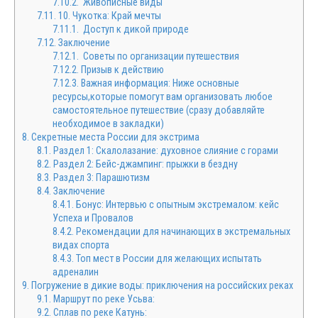
7.10.2.
Живописные виды
7.11.
10. Чукотка: Край мечты
7.11.1.
Доступ к дикой природе
7.12.
Заключение
7.12.1.
Советы по организации путешествия
7.12.2.
Призыв к действию
7.12.3.
Важная информация: Ниже основные
ресурсы,которые помогут вам организовать любое
самостоятельное путешествие (сразу добавляйте
необходимое в закладки)
8.
Секретные места России для экстрима
8.1.
Раздел 1: Скалолазание: духовное слияние с горами
8.2.
Раздел 2: Бейс-джампинг: прыжки в бездну
8.3.
Раздел 3: Парашютизм
8.4.
Заключение
8.4.1.
Бонус: Интервью с опытным экстремалом: кейс
Успеха и Провалов
8.4.2.
Рекомендации для начинающих в экстремальных
видах спорта
8.4.3.
Топ мест в России для желающих испытать
адреналин
9.
Погружение в дикие воды: приключения на российских реках
9.1.
Маршрут по реке Усьва:
9.2.
Сплав по реке Катунь: