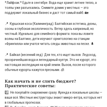
*Лайфхак:* Едьте в сентябре. Вода еще хранит летнее тепло, а
толпы уже разъехались. Снимите домик у местных — это
поддержит локальный бизнес и даст тот самый вайб. 🏡
📍 Куршская коса (Калининград). Балтийская эстетика, дюны,
сосны и глубокая экологичность. Ветер здесь капризный, но
честный. Идеально для семейного формата: пока вы ловите
волны на Балтике, дети изучают орнитологию на станции
«Фрингилла» или учатся читать следы животных на песке. 🌲
📍 Байкал (весенний лед). Для тех, кто ищет вызов. Ледоход,
прозрачнейшая вода и легендарный култук. Это не курорт, это
настоящая экспедиция на край земли. Вызов, после которого
обычные курорты кажутся пресными. 🧊
Как начать и не слить бюджет?
Практические советы:
1️⃣ Не покупайте снаряжение сразу. Аренда и локальные школы —
ваше всё. Местные инструкторы знают микро-ветра, которых нет
в глобальных прогнозах.