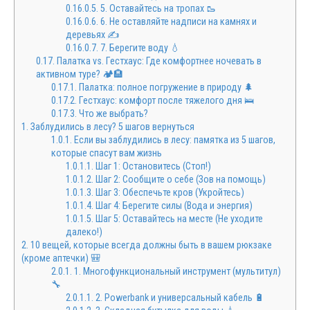
0.16.0.5.
5. Оставайтесь на тропах 🥾
0.16.0.6.
6. Не оставляйте надписи на камнях и
деревьях ✍️
0.16.0.7.
7. Берегите воду 💧
0.17.
Палатка vs. Гестхаус: Где комфортнее ночевать в
активном туре? 🏕️🏨
0.17.1.
Палатка: полное погружение в природу 🌲
0.17.2.
Гестхаус: комфорт после тяжелого дня 🛌
0.17.3.
Что же выбрать?
1.
Заблудились в лесу? 5 шагов вернуться
1.0.1.
Если вы заблудились в лесу: памятка из 5 шагов,
которые спасут вам жизнь
1.0.1.1.
Шаг 1: Остановитесь (Стоп!)
1.0.1.2.
Шаг 2: Сообщите о себе (Зов на помощь)
1.0.1.3.
Шаг 3: Обеспечьте кров (Укройтесь)
1.0.1.4.
Шаг 4: Берегите силы (Вода и энергия)
1.0.1.5.
Шаг 5: Оставайтесь на месте (Не уходите
далеко!)
2.
10 вещей, которые всегда должны быть в вашем рюкзаке
(кроме аптечки) 🎒
2.0.1.
1. Многофункциональный инструмент (мультитул)
🔧
2.0.1.1.
2. Powerbank и универсальный кабель 🔋