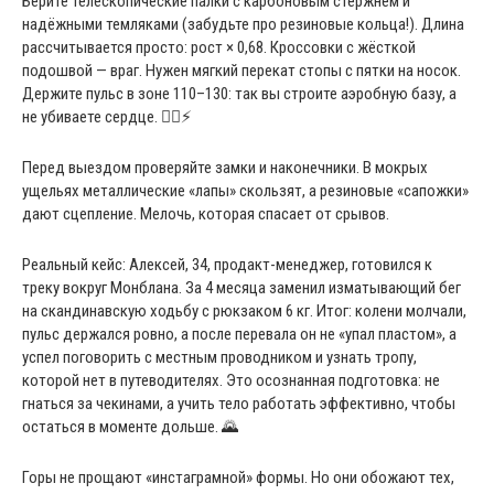
Берите телескопические палки с карбоновым стержнем и
надёжными темляками (забудьте про резиновые кольца!). Длина
рассчитывается просто: рост × 0,68. Кроссовки с жёсткой
подошвой — враг. Нужен мягкий перекат стопы с пятки на носок.
Держите пульс в зоне 110–130: так вы строите аэробную базу, а
не убиваете сердце. 🚶‍♂️⚡
Перед выездом проверяйте замки и наконечники. В мокрых
ущельях металлические «лапы» скользят, а резиновые «сапожки»
дают сцепление. Мелочь, которая спасает от срывов.
Реальный кейс: Алексей, 34, продакт-менеджер, готовился к
треку вокруг Монблана. За 4 месяца заменил изматывающий бег
на скандинавскую ходьбу с рюкзаком 6 кг. Итог: колени молчали,
пульс держался ровно, а после перевала он не «упал пластом», а
успел поговорить с местным проводником и узнать тропу,
которой нет в путеводителях. Это осознанная подготовка: не
гнаться за чекинами, а учить тело работать эффективно, чтобы
остаться в моменте дольше. 🌄
Горы не прощают «инстаграмной» формы. Но они обожают тех,