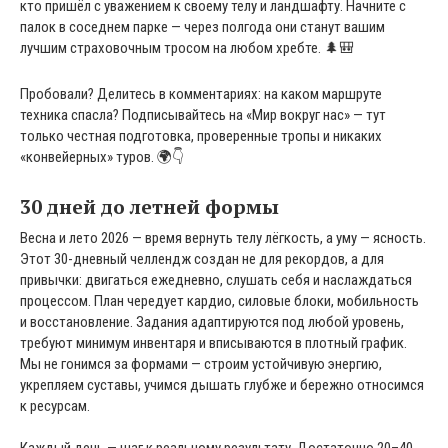
кто пришёл с уважением к своему телу и ландшафту. Начните с
палок в соседнем парке — через полгода они станут вашим
лучшим страховочным тросом на любом хребте. 🌲🎒
Пробовали? Делитесь в комментариях: на каком маршруте
техника спасла? Подписывайтесь на «Мир вокруг нас» — тут
только честная подготовка, проверенные тропы и никаких
«конвейерных» туров. 🌍👇
30 дней до летней формы
Весна и лето 2026 — время вернуть телу лёгкость, а уму — ясность.
Этот 30-дневный челлендж создан не для рекордов, а для
привычки: двигаться ежедневно, слушать себя и наслаждаться
процессом. План чередует кардио, силовые блоки, мобильность
и восстановление. Задания адаптируются под любой уровень,
требуют минимум инвентаря и вписываются в плотный график.
Мы не гонимся за формами — строим устойчивую энергию,
укрепляем суставы, учимся дышать глубже и бережно относимся
к ресурсам.
Каждый день — шаг к реальному результату. Достаточно 20–40