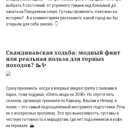
выбрать 9 состояний: от утреннего тумана над Клязьмой до
заката на Плещеевом озере. Готовы променять «галочки» на
историю? . А в комментариях расскажите, какой город вы бы
открыли для себя заново. 👇
Скандинавская ходьба: модный финт
или реальная польза для горных
походов? 🥾✨
Сразу признаюсь: когда я впервые увидел группу с палками в
парке, тоже подумал: «Опять мода на ЗОЖ». Но спустя пять
сезонов, организуя треккинги по Кавказу, Альпам и Непалу, я
понял — это самый недооценённый инструмент подготовки. Речь
не о воскресных прогулках. Это про выносливость, суставы и
честную готовность к маршрутам, где нет подъёмников и кофе
на перевале. 🏔️