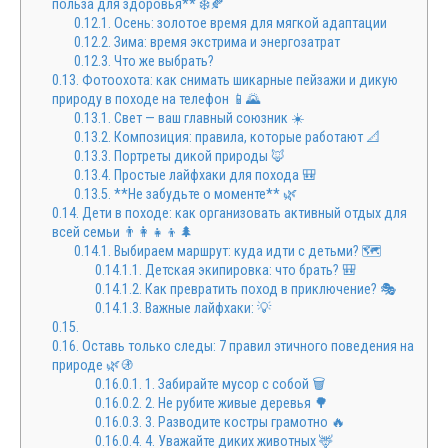
польза для здоровья** ❄️🍂
0.12.1.
Осень: золотое время для мягкой адаптации
0.12.2.
Зима: время экстрима и энергозатрат
0.12.3.
Что же выбрать?
0.13.
Фотоохота: как снимать шикарные пейзажи и дикую
природу в походе на телефон 📱🌄
0.13.1.
Свет — ваш главный союзник ☀️
0.13.2.
Композиция: правила, которые работают 📐
0.13.3.
Портреты дикой природы 🦊
0.13.4.
Простые лайфхаки для похода 🎒
0.13.5.
**Не забудьте о моменте** 🌿
0.14.
Дети в походе: как организовать активный отдых для
всей семьи 👨‍👩‍👧‍👦🌲
0.14.1.
Выбираем маршрут: куда идти с детьми? 🗺️
0.14.1.1.
Детская экипировка: что брать? 🎒
0.14.1.2.
Как превратить поход в приключение? 🎭
0.14.1.3.
Важные лайфхаки: 💡
0.15.
0.16.
Оставь только следы: 7 правил этичного поведения на
природе 🌿🚯
0.16.0.1.
1. Забирайте мусор с собой 🗑️
0.16.0.2.
2. Не рубите живые деревья 🌳
0.16.0.3.
3. Разводите костры грамотно 🔥
0.16.0.4.
4. Уважайте диких животных 🦌