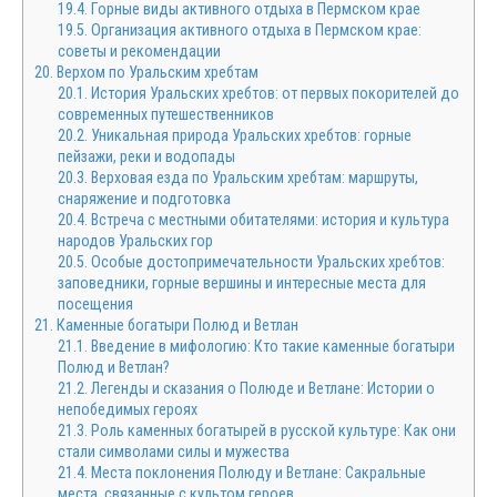
19.4.
Горные виды активного отдыха в Пермском крае
19.5.
Организация активного отдыха в Пермском крае:
советы и рекомендации
20.
Верхом по Уральским хребтам
20.1.
История Уральских хребтов: от первых покорителей до
современных путешественников
20.2.
Уникальная природа Уральских хребтов: горные
пейзажи, реки и водопады
20.3.
Верховая езда по Уральским хребтам: маршруты,
снаряжение и подготовка
20.4.
Встреча с местными обитателями: история и культура
народов Уральских гор
20.5.
Особые достопримечательности Уральских хребтов:
заповедники, горные вершины и интересные места для
посещения
21.
Каменные богатыри Полюд и Ветлан
21.1.
Введение в мифологию: Кто такие каменные богатыри
Полюд и Ветлан?
21.2.
Легенды и сказания о Полюде и Ветлане: Истории о
непобедимых героях
21.3.
Роль каменных богатырей в русской культуре: Как они
стали символами силы и мужества
21.4.
Места поклонения Полюду и Ветлане: Сакральные
места, связанные с культом героев