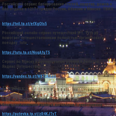
Российский сервис бронирования отелей, квартир, домов и
баз отдыха в 1217 городах России, Абхазии и Минске
ТВИЛ
https://tvil.tp.st/efXgOls5
Российский онлайн-сервис путешествий №1.
Туту.ру
помогает путешественникам полностью организовать
поездку tutu
https://tutu.tp.st/NsqAfuT5
Сервис по поиску и бронированию отелей и билетов,
Яндекс Путешествия
https://yandex.tp.st/W8TukX6H
Путёвка
Большой выбор путёвок в санатории России и СНГ,
благодаря наличию прямых договоров с санаториями
https://putevka.tp.st/zR4KJTyT