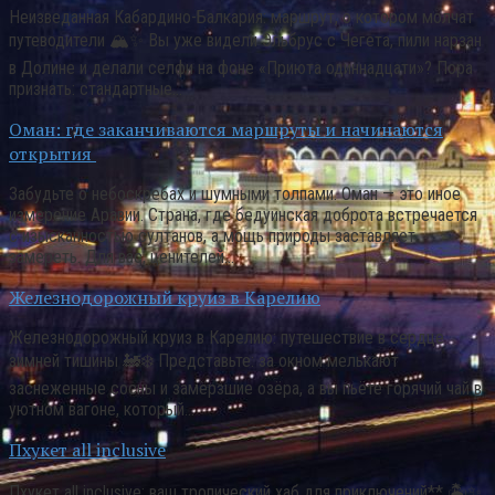
Неизведанная Кабардино-Балкария: маршрут, о котором молчат
путеводители 🏔️✨ Вы уже видели Эльбрус с Чегета, пили нарзан
в Долине и делали селфи на фоне «Приюта одиннадцати»? Пора
признать: стандартные…
Оман: где заканчиваются маршруты и начинаются
открытия
Забудьте о небоскребах и шумными толпами. Оман — это иное
измерение Аравии. Страна, где бедуинская доброта встречается
с изысканностью султанов, а мощь природы заставляет
замереть. Для вас, ценителей…
Железнодорожный круиз в Карелию
Железнодорожный круиз в Карелию: путешествие в сердце
зимней тишины 🚂❄️ Представьте: за окном мелькают
заснеженные сосны и замёрзшие озёра, а вы пьёте горячий чай в
уютном вагоне, который…
Пхукет all inclusive
Пхукет all inclusive: ваш тропический хаб для приключений** 🏝️✨