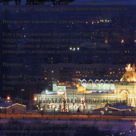
понимать, что в России есть множество замечательных мест,
которые могут удовлетворить ваши финансовые возможности.
Недорогие варианты для весны
Если у вас ограниченный бюджет, стоит рассмотреть такие
города, как Нижний Новгород или Ярославль. Эти города не
только красивы, но и предлагают различные варианты
размещения и интересные экскурсии по доступным ценам.
Пример:
В Нижнем Новгороде можно прогуляться по площади Минина и
Пожарского, посетить кремль и насладиться прогулками вдоль
Волги.
Экзотические направления по разумным ценам
Если вы хотите посетить более экзотичные места, возможно,
стоит рассмотреть путешествия по Камчатке или Дальнему
Востоку. Эти направления славятся своей дикой природой и
уникальными природными пейзажами.