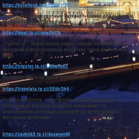
https://hotellook.tp.st/oIGKzfPG
Level.Travel
— это удобный интернет-сервис для выбора и
покупки тура или отеля онлайн.
https://level.tp.st/unw8Ht3k
Tripster.ru
— лидирующий сервис онлайн-бронирования
экскурсий и многодневных авторских туров по России и
миру.
https://tripster.tp.st/L4Nw3qKc
Интернет- магазин туров
travelata.ru
https://travelata.tp.st/QE6IrQh4
Экскурсии
Sputnik
— платформа для бронирования
экскурсий на русском языке по всему миру: от
классических обзорных экскурсий до аутентичных с
местными жителями.
https://sputnik8.tp.st/duawgvvM