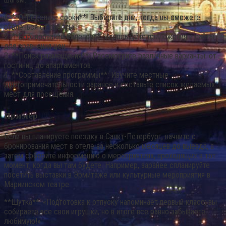
1. **Определите сроки**: Выберите дни, когда вы сможете
отвлечься от работы.
2. **Бронирование билетов**: Используйте приложения и сайты
для сравнения цен.
3. **Поиск размещения**: Рассмотрите различные варианты: от
гостиниц до апартаментов.
4. **Составление программы**: Изучите местные
достопримечательности заранее и составьте список желаемых
мест для посещения.
Пример
Если вы планируете поездку в Санкт-Петербург, начните с
бронирования мест в отеле за несколько месяцев до выезда, а
затем соберите информацию о мероприятиях, проходящих в тот
момент, когда вы там будете. Например, заранее спланируйте
посетить выставки в Эрмитаже или культурные мероприятия в
Мариинском театре.
**Шутка**: «Подготовка к отпуску напоминает первый класс; вы
собираете все свои игрушки, но в итоге все равно забываете
любимую!»