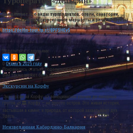
Туроператор «Дельфин»
Предлагает все виды турпродуктов: отели, санатории,
многодневные экскурсионные маршруты и речные круизы
https://delfin-tour.tp.st/8PFSHEv5
Поделиться с друзьями
0
Отдых в 2025 году
Понравилась статья? Поделиться с друзьями:
Вам также может быть интересно
Экскурсии на Корфу
Экскурсии на Корфу: от венецианских улочек до лазурных
гротов 🌿🏛️ Корфу — не просто остров. Это живая история,
застывшая в камне, и природа, от которой захватывает дух.
Здесь…
Неизведанная Кабардино-Балкария