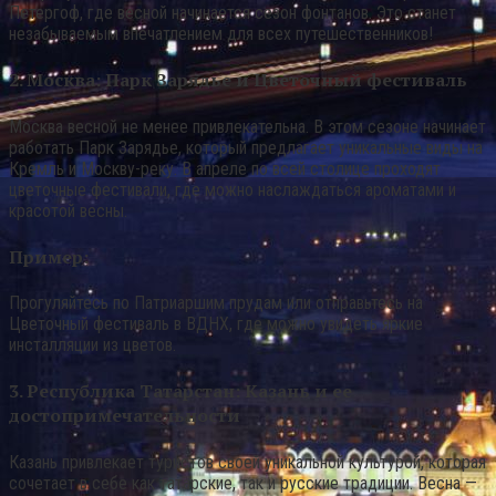
Петергоф, где весной начинается сезон фонтанов. Это станет
незабываемым впечатлением для всех путешественников!
2. Москва: Парк Зарядье и Цветочный фестиваль
Москва весной не менее привлекательна. В этом сезоне начинает
работать Парк Зарядье, который предлагает уникальные виды на
Кремль и Москву-реку. В апреле по всей столице проходят
цветочные фестивали, где можно наслаждаться ароматами и
красотой весны.
Пример:
Прогуляйтесь по Патриаршим прудам или отправьтесь на
Цветочный фестиваль в ВДНХ, где можно увидеть яркие
инсталляции из цветов.
3. Республика Татарстан: Казань и ее
достопримечательности
Казань привлекает туристов своей уникальной культурой, которая
сочетает в себе как татарские, так и русские традиции. Весна —