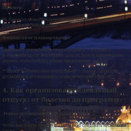
Пример:
На Камчатке можно увидеть гейзеры, вулканы и насладиться
рыбалкой в чистейших реках.
Финансовое планирование
Правильное планирование своего бюджета — это ключ к
успешному отдыху. Исследуйте цены на билеты и размещение
заранее, чтобы поймать лучшие предложения.
**Шутка**: «Финансовое планирование — это как готовка: не
добавляйте всего понемногу, чтобы не испортить вкус!»
4. Как организовать идеальный
отпуск: от билетов до программ
Этапы организации отдыха
Чтобы ваш отпуск прошел гладко, важно следовать нескольким
шагам: