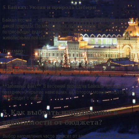
5. Байкал: Уюган и природа Сибири
Байкал весной — это уникальный опыт для тех, кто ценит красоту
дикой природы. По мере таяния льда на озере открываются
потрясающие виды, и можно наслаждаться чистым воздухом и
живописными пейзажами.
Пример:
Посетите остров Ольхон, где весной можно увидеть редкие
виды растений и животных, а также попробовать себя в
различных активностях, таких как треккинг и фотоохота.
**Забавный факт**: В весенний период на Байкале проходит
праздник «Открытие навигации», на котором можно увидеть, как
лед сходит с озера.
3. Как выбрать направление в
зависимости от бюджета?
Выбор направления часто зависит от вашего бюджета. Важно