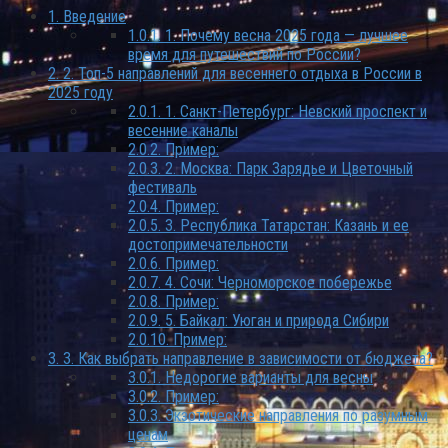
1.
Введение
1.0.1.
1. Почему весна 2025 года — лучшее
время для путешествий по России?
2.
2. Топ-5 направлений для весеннего отдыха в России в
2025 году
2.0.1.
1. Санкт-Петербург: Невский проспект и
весенние каналы
2.0.2.
Пример:
2.0.3.
2. Москва: Парк Зарядье и Цветочный
фестиваль
2.0.4.
Пример:
2.0.5.
3. Республика Татарстан: Казань и ее
достопримечательности
2.0.6.
Пример:
2.0.7.
4. Сочи: Черноморское побережье
2.0.8.
Пример:
2.0.9.
5. Байкал: Уюган и природа Сибири
2.0.10.
Пример:
3.
3. Как выбрать направление в зависимости от бюджета?
3.0.1.
Недорогие варианты для весны
3.0.2.
Пример:
3.0.3.
Экзотические направления по разумным
ценам