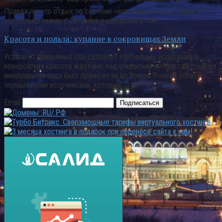
Правда ли, что отдых по системе «все включено» на Пхукете —
это только лежак у бассейна и шведский стол?…
Красота и польза: купание в сокровищах Земли
Устали от привычных спа-салонов? Настоящее исцеление и
невероятная красота ждут вас под открытым небом, где горячая
минеральная вода бьет прямо из недр Земли. Россия богата
термальными источниками, которые…
Email
Подписаться