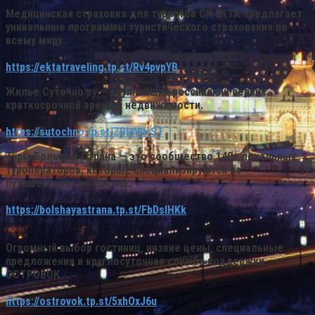
Медицинская страховка для туристов
СК ЕКТА
предлагает
уникальные программы туристического страхования по
всему миру.
https://ektatraveling.tp.st/Rv4pvpYB
Жилье
Суточно.ру
— крупнейший российский сервис
краткосрочной аренды недвижимости.
https://sutochno.tp.st/ZBIdWwST
Туры
Большая Страна
— это сообщество 140+ локальных
туроператоров, которые специализируются на
путешествиях по России.
https://bolshayastrana.tp.st/FbDslHKk
Огромный выбор гостиниц, низкие цены, специальные
предложения и круглосуточная служба поддержки
ОСТРОВОК
https://ostrovok.tp.st/5xhOxJ6u