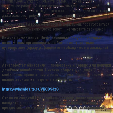
**Финальная шутка**: «Помните, отдых — это не просто
отсутствие работы. Это возможность увидеть мир с новой
стороны, а еще — кто-то должен проверить, сладкий ли тот торт,
даже если это требует особой ответственности!»
Теперь, когда вы вооружены этой информацией, пора готовиться
к новому приключению. Весна зовет — не упустите свой шанс!
Важная информация: Ниже основные ресурсы,которые
помогут вам организовать любое самостоятельное
путешествие (сразу добавляйте необходимое в закладки)
Авиаперелет
Авиасейлс
— проверенный сервис для покупки
дешёвых авиабилетов. Никаких сборов и наценок! В
мобильном приложении и на aviasales.ru лишь максимально
низкие тарифы от надежных агентств.
https://aviasales.tp.st/VKQDSdzG
Отели со скидкой
Hotellook.ru
— сервис, позволяющий
находить и сравнивать цены на отели по всему миру,
предоставляемые ведущими системами бронирования.