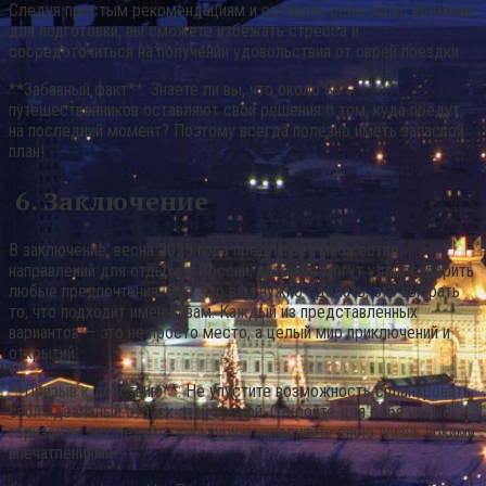
Следуя простым рекомендациям и оставляя себе запас времени
для подготовки, вы сможете избежать стресса и
сосредоточиться на получении удовольствия от своей поездки.
**Забавный факт**: Знаете ли вы, что около 80%
путешественников оставляют свои решения о том, куда поедут,
на последний момент? Поэтому всегда полезно иметь запасной
план!
6. Заключение
В заключение, весна 2025 года предлагает множество
направлений для отдыха в России, которые могут удовлетворить
любые предпочтения. Все, что вам нужно сделать, это выбрать
то, что подходит именно вам. Каждый из представленных
вариантов — это не просто место, а целый мир приключений и
открытий.
**Призыв к действию**: Не упустите возможность спланировать
свой идеальный отпуск этой весной. Откройте для себя новые
горизонты, исследуйте культуру и наполняйте свою жизнь яркими
впечатлениями!