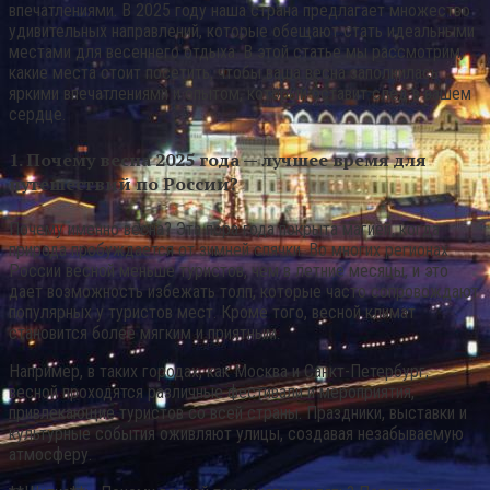
впечатлениями. В 2025 году наша страна предлагает множество
удивительных направлений, которые обещают стать идеальными
местами для весеннего отдыха. В этой статье мы рассмотрим,
какие места стоит посетить, чтобы ваша весна заполнилась
яркими впечатлениями и опытом, который оставит след в вашем
сердце.
1. Почему весна 2025 года — лучшее время для
путешествий по России?
Почему именно весна? Эта пора года покрыта магией, когда
природа пробуждается от зимней спячки. Во многих регионах
России весной меньше туристов, чем в летние месяцы, и это
дает возможность избежать толп, которые часто сопровождают
популярных у туристов мест. Кроме того, весной климат
становится более мягким и приятным.
Например, в таких городах, как Москва и Санкт-Петербург,
весной проходятся различные фестивали и мероприятия,
привлекающие туристов со всей страны. Праздники, выставки и
культурные события оживляют улицы, создавая незабываемую
атмосферу.