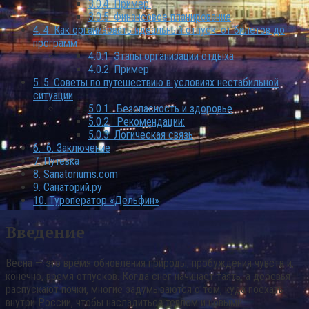
3.0.4.
Пример:
3.0.5.
Финансовое планирование
4.
4. Как организовать идеальный отпуск: от билетов до
программ
4.0.1.
Этапы организации отдыха
4.0.2.
Пример
5.
5. Советы по путешествию в условиях нестабильной
ситуации
5.0.1.
Безопасность и здоровье
5.0.2.
Рекомендации:
5.0.3.
Логическая связь
6.
6. Заключение
7.
Путёвка
8.
Sanatoriums.com
9.
Санаторий.ру
10.
Туроператор «Дельфин»
Введение
Весна — это время обновления природы, пробуждения чувств и,
конечно, время отпусков. Когда снег начинает таять, а деревья
распускают почки, многие задумываются о том, куда поехать
внутри России, чтобы насладиться теплом и новыми