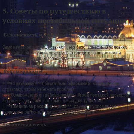
5. Советы по путешествию в
условиях нестабильной ситуации
Безопасность и здоровье
Самое главное в путешествиях — это безопасность. В условиях
нестабильной ситуации обязательно следите за новостями и
рекомендациями по безопасности.
Рекомендации:
— **Страхование**: Обязательно оформляйте медицинскую
страховку, чтобы избежать проблем.
— **Ознакомьтесь с требованиями**: Перед поездкой проверьте
актуальные правила и рекомендации для туристов.
— **Следите за рекомендациями**: Изучайте условия для
туристов в регионе, куда вы собираетесь ехать.
Логическая связь