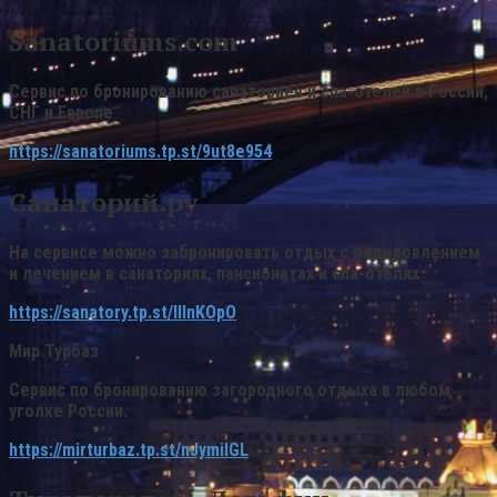
Sanatoriums.com
Сервис по бронированию санаториев и спа-отелей в России,
СНГ и Европе
https://sanatoriums.tp.st/9ut8e954
Санаторий.ру
На сервисе можно забронировать отдых с оздоровлением
и лечением в санаториях, пансионатах и спа-отелях
https://sanatory.tp.st/IllnKOpO
Мир Турбаз
Сервис по бронированию загородного отдыха в любом
уголке России.
https://mirturbaz.tp.st/nJymiIGL