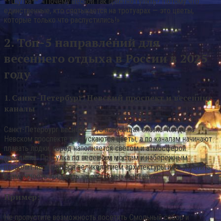
**Шутка**: «Почему весной так приятно гулять? Потому что
единственные, кто спотыкается на тротуарах — это цветы,
которые только что распустились!»
2. Топ-5 направлений для
весеннего отдыха в России в 2025
году
1. Санкт-Петербург: Невский проспект и весенние
каналы
Санкт-Петербург весной — это настоящая сказка. Когда на
Невском проспекте распускаются цветы, а по каналам начинают
плавать лодки, город наполняется светом и атмосферой
праздника. Прогулка по весенним мостам и набережным
позволит насладиться великолепием архитектуры и не упустить
возможность побывать на различных выставках.
Пример:
Не пропустите возможность посетить Смольный собор и