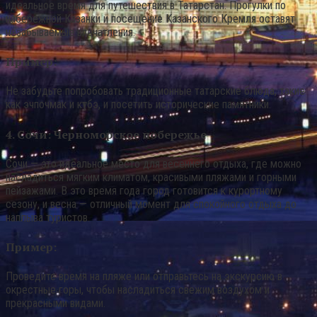
идеальное время для путешествия в Татарстан. Прогулки по
набережной Казанки и посещение Казанского Кремля оставят
незабываемые впечатления.
Пример:
Не забудьте попробовать традиционные татарские блюда, такие
как эчпочмак и күтбэ, и посетить исторические памятники.
4. Сочи: Черноморское побережье
Сочи — это идеальное место для весеннего отдыха, где можно
насладиться мягким климатом, красивыми пляжами и горными
пейзажами. В это время года город готовится к курортному
сезону, и весна — отличный момент для спокойного отдыха до
наплыва туристов.
Пример:
Проведите время на пляже или отправьтесь на экскурсию в
окрестные горы, чтобы насладиться свежим воздухом и
прекрасными видами.