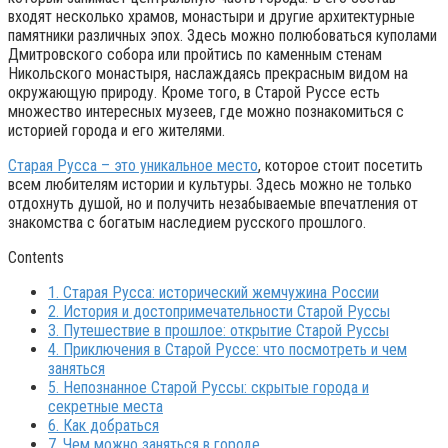
входят несколько храмов, монастыри и другие архитектурные
памятники различных эпох. Здесь можно полюбоваться куполами
Дмитровского собора или пройтись по каменным стенам
Никольского монастыря, наслаждаясь прекрасным видом на
окружающую природу. Кроме того, в Старой Руссе есть
множество интересных музеев, где можно познакомиться с
историей города и его жителями.
Старая Русса – это уникальное место
, которое стоит посетить
всем любителям истории и культуры. Здесь можно не только
отдохнуть душой, но и получить незабываемые впечатления от
знакомства с богатым наследием русского прошлого.
Contents
1.
Старая Русса: исторический жемчужина России
2.
История и достопримечательности Старой Руссы
3.
Путешествие в прошлое: открытие Старой Руссы
4.
Приключения в Старой Руссе: что посмотреть и чем
заняться
5.
Непознанное Старой Руссы: скрытые города и
секретные места
6.
Как добраться
7.
Чем можно заняться в городе