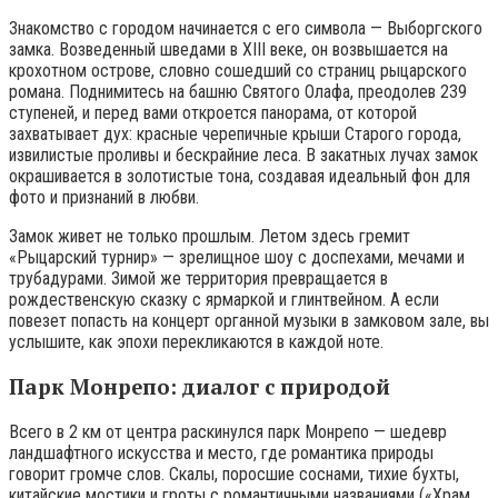
Знакомство с городом начинается с его символа — Выборгского
замка. Возведенный шведами в XIII веке, он возвышается на
крохотном острове, словно сошедший со страниц рыцарского
романа. Поднимитесь на башню Святого Олафа, преодолев 239
ступеней, и перед вами откроется панорама, от которой
захватывает дух: красные черепичные крыши Старого города,
извилистые проливы и бескрайние леса. В закатных лучах замок
окрашивается в золотистые тона, создавая идеальный фон для
фото и признаний в любви.
Замок живет не только прошлым. Летом здесь гремит
«Рыцарский турнир» — зрелищное шоу с доспехами, мечами и
трубадурами. Зимой же территория превращается в
рождественскую сказку с ярмаркой и глинтвейном. А если
повезет попасть на концерт органной музыки в замковом зале, вы
услышите, как эпохи перекликаются в каждой ноте.
Парк Монрепо: диалог с природой
Всего в 2 км от центра раскинулся парк Монрепо — шедевр
ландшафтного искусства и место, где романтика природы
говорит громче слов. Скалы, поросшие соснами, тихие бухты,
китайские мостики и гроты с романтичными названиями («Храм