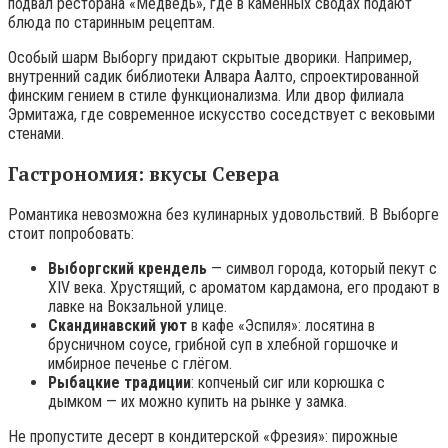
подвал ресторана «Медведь», где в каменных сводах подают
блюда по старинным рецептам.
Особый шарм Выборгу придают скрытые дворики. Например,
внутренний садик библиотеки Алвара Аалто, спроектированной
финским гением в стиле функционализма. Или двор филиала
Эрмитажа, где современное искусство соседствует с вековыми
стенами.
Гастрономия: вкусы Севера
Романтика невозможна без кулинарных удовольствий. В Выборге
стоит попробовать:
Выборгский крендель
— символ города, который пекут с
XIV века. Хрустящий, с ароматом кардамона, его продают в
лавке на Вокзальной улице.
Скандинавский уют
в кафе «Эспиля»: лосятина в
брусничном соусе, грибной суп в хлебной горшочке и
имбирное печенье с глёгом.
Рыбацкие традиции
: копченый сиг или корюшка с
дымком — их можно купить на рынке у замка.
Не пропустите десерт в кондитерской «Фрезия»: пирожные