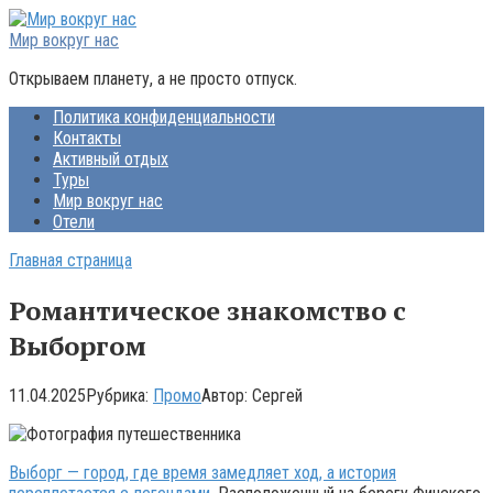
Перейти
к
Мир вокруг нас
контенту
Открываем планету, а не просто отпуск.
Политика конфиденциальности
Контакты
Активный отдых
Туры
Мир вокруг нас
Отели
Главная страница
Романтическое знакомство с
Выборгом
11.04.2025
Рубрика:
Промо
Автор:
Сергей
Выборг — город, где время замедляет ход, а история