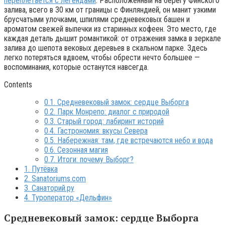
переплетается с легендами
. Расположенный на берегу Финского
залива, всего в 30 км от границы с Финляндией, он манит узкими
брусчатыми улочками, шпилями средневековых башен и
ароматом свежей выпечки из старинных кофеен. Это место, где
каждая деталь дышит романтикой: от отражения замка в зеркале
залива до шепота вековых деревьев в скальном парке. Здесь
легко потеряться вдвоем, чтобы обрести нечто большее —
воспоминания, которые останутся навсегда.
Contents
0.1.
Средневековый замок: сердце Выборга
0.2.
Парк Монрепо: диалог с природой
0.3.
Старый город: лабиринт историй
0.4.
Гастрономия: вкусы Севера
0.5.
Набережная: там, где встречаются небо и вода
0.6.
Сезонная магия
0.7.
Итоги: почему Выборг?
1.
Путёвка
2.
Sanatoriums.com
3.
Санаторий.ру
4.
Туроператор «Дельфин»
Средневековый замок: сердце Выборга