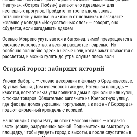
Нептуна», «Остров Любви») делают его идеальным для
неспешных прогулок. Пройдите по тропе вдоль залива,
остановитесь у павильона «Хижина отшельника» и загадайте
желание у колодца «Искусственных слез» — говорят, оно
сбудется, если загадывать вдвоем.
Осенью Монрепо укутывается в багрянец, зимой превращается в
снежное королевство, а весной расцветает сиренью. Но
особенно волшебно здесь в белые ночи, когда закат сливается с
рассветом, и можно гулять до утра, слушая плеск волн.
Старый город: лабиринт историй
Улочки Выборга — словно декорации к фильму о Средневековье.
Круглая башня, Дом купеческой гильдии, Ратушная площадь —
кажется, вот-вот из-за угла появится дама в кринолине или купец
с тюком товаров. Обязательно загляните на Крепостную улицу,
где фасады домов украшены горгульями, а в кафе «У Борхарда»
подают фирменный крендель с корицей.
На площади Старой Ратуши стоит Часовая башня — когда-то
часть церкви, разрушенной войной. Поднимитесь на смотровую
площадку, чтобы увидеть город с высоты, а после спуститесь в