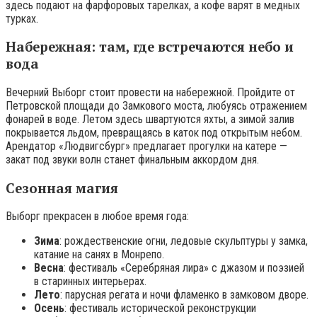
здесь подают на фарфоровых тарелках, а кофе варят в медных
турках.
Набережная: там, где встречаются небо и
вода
Вечерний Выборг стоит провести на набережной. Пройдите от
Петровской площади до Замкового моста, любуясь отражением
фонарей в воде. Летом здесь швартуются яхты, а зимой залив
покрывается льдом, превращаясь в каток под открытым небом.
Арендатор «Людвигсбург» предлагает прогулки на катере —
закат под звуки волн станет финальным аккордом дня.
Сезонная магия
Выборг прекрасен в любое время года:
Зима
: рождественские огни, ледовые скульптуры у замка,
катание на санях в Монрепо.
Весна
: фестиваль «Серебряная лира» с джазом и поэзией
в старинных интерьерах.
Лето
: парусная регата и ночи фламенко в замковом дворе.
Осень
: фестиваль исторической реконструкции