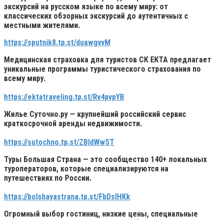
экскурсий на русском языке по всему миру: от
классических обзорных экскурсий до аутентичных с
местными жителями.
https://sputnik8.tp.st/duawgvvM
Медицинская страховка для туристов
СК ЕКТА
предлагает
уникальные программы туристического страхования по
всему миру.
https://ektatraveling.tp.st/Rv4pvpYB
Жилье
Суточно.ру
— крупнейший российский сервис
краткосрочной аренды недвижимости.
https://sutochno.tp.st/ZBIdWwST
Туры
Большая Страна
— это сообщество 140+ локальных
туроператоров, которые специализируются на
путешествиях по России.
https://bolshayastrana.tp.st/FbDslHKk
Огромный выбор гостиниц, низкие цены, специальные