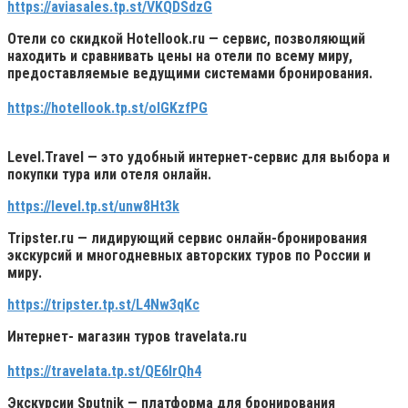
https://aviasales.tp.st/VKQDSdzG
Отели со скидкой
Hotellook.ru
— сервис, позволяющий
находить и сравнивать цены на отели по всему миру,
предоставляемые ведущими системами бронирования.
https://hotellook.tp.st/oIGKzfPG
Level.Travel
— это удобный интернет-сервис для выбора и
покупки тура или отеля онлайн.
https://level.tp.st/unw8Ht3k
Tripster.ru
— лидирующий сервис онлайн-бронирования
экскурсий и многодневных авторских туров по России и
миру.
https://tripster.tp.st/L4Nw3qKc
Интернет- магазин туров
travelata.ru
https://travelata.tp.st/QE6IrQh4
Экскурсии
Sputnik
— платформа для бронирования