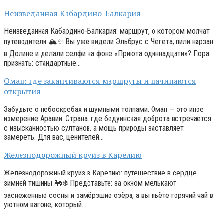
Неизведанная Кабардино-Балкария
Неизведанная Кабардино-Балкария: маршрут, о котором молчат
путеводители 🏔️✨ Вы уже видели Эльбрус с Чегета, пили нарзан
в Долине и делали селфи на фоне «Приюта одиннадцати»? Пора
признать: стандартные…
Оман: где заканчиваются маршруты и начинаются
открытия
Забудьте о небоскребах и шумными толпами. Оман — это иное
измерение Аравии. Страна, где бедуинская доброта встречается
с изысканностью султанов, а мощь природы заставляет
замереть. Для вас, ценителей…
Железнодорожный круиз в Карелию
Железнодорожный круиз в Карелию: путешествие в сердце
зимней тишины 🚂❄️ Представьте: за окном мелькают
заснеженные сосны и замёрзшие озёра, а вы пьёте горячий чай в
уютном вагоне, который…