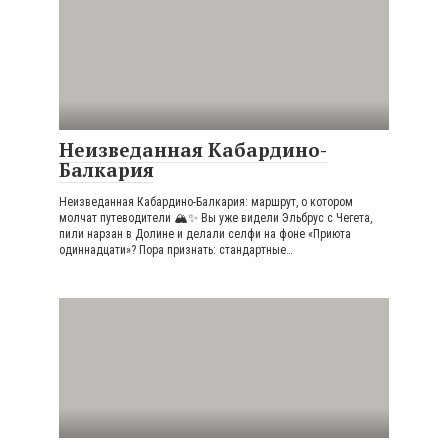
Неизведанная Кабардино-
Балкария
Неизведанная Кабардино-Балкария: маршрут, о котором
молчат путеводители 🏔️✨ Вы уже видели Эльбрус с Чегета,
пили нарзан в Долине и делали селфи на фоне «Приюта
одиннадцати»? Пора признать: стандартные…