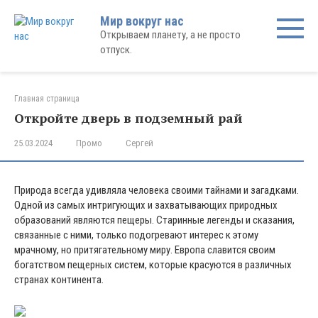
Перейти
Мир вокруг нас
к
Открываем планету, а не просто
контенту
отпуск.
Главная страница
Откройте дверь в подземный рай
25.03.2024
Промо
Сергей
Природа всегда удивляла человека своими тайнами и загадками.
Одной из самых интригующих и захватывающих природных
образований являются пещеры. Старинные легенды и сказания,
связанные с ними, только подогревают интерес к этому
мрачному, но притягательному миру. Европа славится своим
богатством пещерных систем, которые красуются в различных
странах континента.