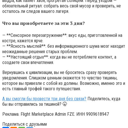
выдра, как пахнет хвоя, прогретая солнцем. Перед уходом —
обязательный ритуал: собрать весь свой мусор и проверить, не
осталось ли следов вашего лагеря.
Что вы приобретаете за эти 3 дня?
— **Сенсорное перезагружение**: вкус еды, приготовленной на
костре, кажется ярче.
— **Ясность мыслей**: без информационного шума мозг находит
неожиданные решения старых проблем.
— **Настоящий отдых**: когда вы не потребляете контент, а
создаете свои впечатления.
Вернувшись к цивилизации, вы не броситесь сразу проверять
уведомления. Слишком ценным окажется то чувство тишины,
которое вы привезли с собой из долины. Возможно, именно это и
есть главный трофей такого путешествия.
А вы смогли бы провести три дня без связи?
Поделитесь, куда
бы вы отправились за тишиной? 🤫
Реклама. Flight Marketplace Admin FZE. ИНН 9909618947
Поделиться с друзьями