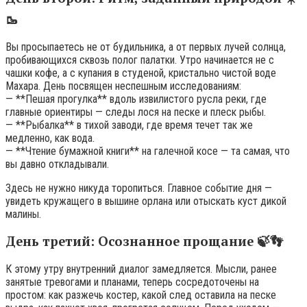
🥾
Вы просыпаетесь не от будильника, а от первых лучей солнца,
пробивающихся сквозь полог палатки. Утро начинается не с
чашки кофе, а с купания в студеной, кристально чистой воде
Махара. День посвящен неспешным исследованиям:
— **Пешая прогулка** вдоль извилистого русла реки, где
главные ориентиры — следы лося на песке и плеск рыбы.
— **Рыбалка** в тихой заводи, где время течет так же
медленно, как вода.
— **Чтение бумажной книги** на галечной косе — та самая, что
вы давно откладывали.
Здесь не нужно никуда торопиться. Главное событие дня —
увидеть кружащего в вышине орлана или отыскать куст дикой
малины.
День третий: Осознанное прощание 🍃👣
К этому утру внутренний диалог замедляется. Мысли, ранее
занятые тревогами и планами, теперь сосредоточены на
простом: как разжечь костер, какой след оставила на песке