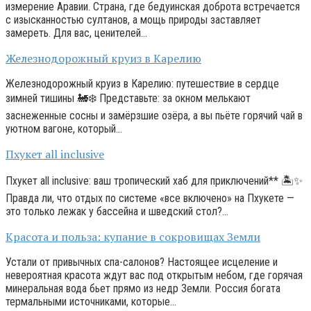
измерение Аравии. Страна, где бедуинская доброта встречается
с изысканностью султанов, а мощь природы заставляет
замереть. Для вас, ценителей…
Железнодорожный круиз в Карелию
Железнодорожный круиз в Карелию: путешествие в сердце
зимней тишины 🚂❄️ Представьте: за окном мелькают
заснеженные сосны и замёрзшие озёра, а вы пьёте горячий чай в
уютном вагоне, который…
Пхукет all inclusive
Пхукет all inclusive: ваш тропический хаб для приключений** 🏝️✨
Правда ли, что отдых по системе «все включено» на Пхукете —
это только лежак у бассейна и шведский стол?…
Красота и польза: купание в сокровищах Земли
Устали от привычных спа-салонов? Настоящее исцеление и
невероятная красота ждут вас под открытым небом, где горячая
минеральная вода бьет прямо из недр Земли. Россия богата
термальными источниками, которые…