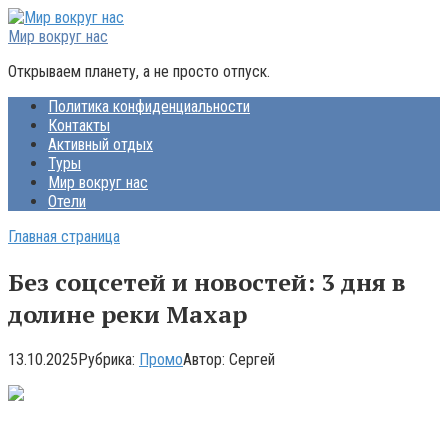
Перейти
к
Мир вокруг нас
контенту
Открываем планету, а не просто отпуск.
Политика конфиденциальности
Контакты
Активный отдых
Туры
Мир вокруг нас
Отели
Главная страница
Без соцсетей и новостей: 3 дня в
долине реки Махар
13.10.2025
Рубрика:
Промо
Автор:
Сергей