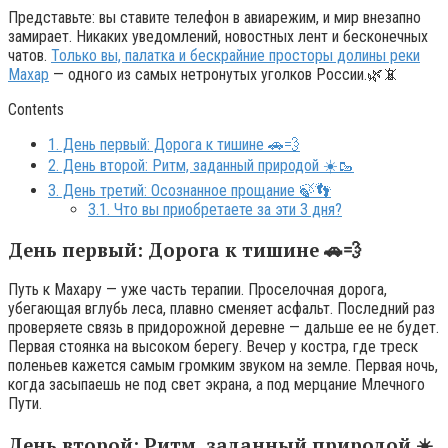
Представьте: вы ставите телефон в авиарежим, и мир внезапно
замирает. Никаких уведомлений, новостных лент и бесконечных
чатов.
Только вы, палатка и бескрайние просторы долины реки
Махар
— одного из самых нетронутых уголков России.🌿📵
Contents
1.
День первый: Дорога к тишине 🚗💨
2.
День второй: Ритм, заданный природой ☀️🥾
3.
День третий: Осознанное прощание 🍃👣
3.1.
Что вы приобретаете за эти 3 дня?
День первый: Дорога к тишине 🚗💨
Путь к Махару — уже часть терапии. Проселочная дорога,
убегающая вглубь леса, плавно сменяет асфальт. Последний раз
проверяете связь в придорожной деревне — дальше ее не будет.
Первая стоянка на высоком берегу. Вечер у костра, где треск
поленьев кажется самым громким звуком на земле. Первая ночь,
когда засыпаешь не под свет экрана, а под мерцание Млечного
Пути.
День второй: Ритм, заданный природой ☀️