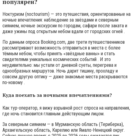
популярен?
Ноктуризм (noctourism) — это путешествия, ориентированные на
ночные впечатления: наблюдение за звёздами и северным
сиянием, ночные экскурсии по городам, сафари после заката и
даже ужины под открытым небом вдали от городских огней .
По данным опроса Booking.com, две трети путешественников
рассматривают возможность отправиться в места с более
тёмным небом, чтобы принять «звёздные ванны» и стать
свидетелями уникальных космических событий . И это
неудивительно: мы устали от дневной суеты, перегрева и
однообразных маршрутов. Ночь дарит тишину, прохладу и
совсем другую оптику — даже знакомые места раскрываются
по-новому .
Куда поехать за ночными впечатлениями?
Как тур-оператор, я вижу взрывной рост спроса на направления,
где ночь становится главным действующим лицом.
За северным сиянием — в Мурманскую область (Териберка),
Архангельскую область, Карелию или Ямало-Ненецкий округ.
Сейчас лучшее время: с 2025 по 2026 годы ожидается пик