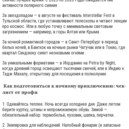
активности полярного сияния .
За звездопадом — в августе на фестиваль Interstellar Fest в
Тульской области, где устанавливают телескопы и читают лекции
про космос. Или в любую точку с минимальным световым
загрязнением — например, в горы Алтая или Крыма .
За ночной романтикой городов — в Санкт-Петербург в период
белых ночей, в Бангкок на ночные рынки Чатучак или в Токио, где
квартал Синдзюку сияет неоновыми огнями .
За уникальными форматами — в Иорданию на Petra by Night,
когда древний город освещают тысячами свечей, или в Индию к
Тадж-Махалу, открытому для посещения в полнолуние .
Как подготовиться к ночному приключению: чек-
лист от профи
1. Одевайтесь теплее. Ночь всегда холоднее дня. Даже летом
берите куртку, штаны и непромокаемую обувь. Зимой —
обязательный набор: термобельё, пуховик, шапка, перчатки .
2. Экипировка для наблюдений. Налобный фонарик (и запасные