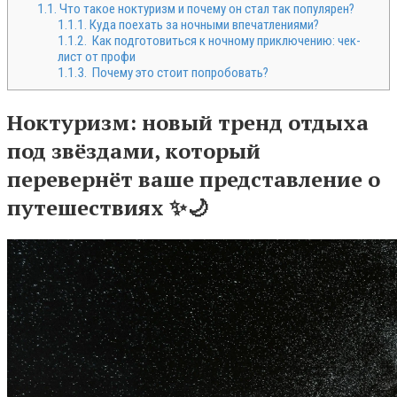
1.1.
Что такое ноктуризм и почему он стал так популярен?
1.1.1.
Куда поехать за ночными впечатлениями?
1.1.2.
Как подготовиться к ночному приключению: чек-
лист от профи
1.1.3.
Почему это стоит попробовать?
Ноктуризм: новый тренд отдыха
под звёздами, который
перевернёт ваше представление о
путешествиях ✨🌙