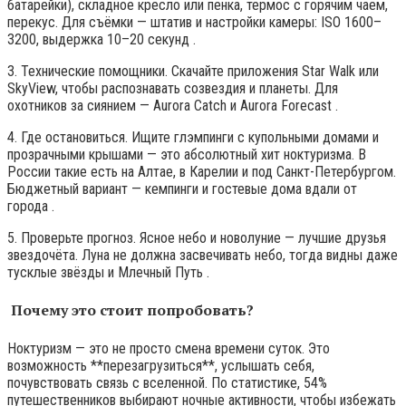
батарейки), складное кресло или пенка, термос с горячим чаем,
перекус. Для съёмки — штатив и настройки камеры: ISO 1600–
3200, выдержка 10–20 секунд .
3. Технические помощники. Скачайте приложения Star Walk или
SkyView, чтобы распознавать созвездия и планеты. Для
охотников за сиянием — Aurora Catch и Aurora Forecast .
4. Где остановиться. Ищите глэмпинги с купольными домами и
прозрачными крышами — это абсолютный хит ноктуризма. В
России такие есть на Алтае, в Карелии и под Санкт-Петербургом.
Бюджетный вариант — кемпинги и гостевые дома вдали от
города .
5. Проверьте прогноз. Ясное небо и новолуние — лучшие друзья
звездочёта. Луна не должна засвечивать небо, тогда видны даже
тусклые звёзды и Млечный Путь .
Почему это стоит попробовать?
Ноктуризм — это не просто смена времени суток. Это
возможность **перезагрузиться**, услышать себя,
почувствовать связь с вселенной. По статистике, 54%
путешественников выбирают ночные активности, чтобы избежать