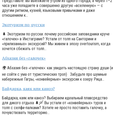
Представьте: вы выезжаете утром из одного города, а через 1–2
часа уже попадаете в совершенно другую «вселенную» — с
другим ритмом, кухней, языковыми привычками и даже
отношением к…
Экотуризм по-русски
🌲 Экотуризм по-русски: почему российские заповедники круче
«галочек» в Инстаграме? Устали от толп на Санторини и
«прилизанных» экскурсий? Мы живем в эпоху overtourism, когда
хочется сбежать от толп…
Абхазия без «галочек»
🌍 Абхазия без «галочек»: как увидеть настоящую страну души (и
не сойти с ума от туристических троп) Забудьте про шумные
набережные Гагры, «конвейерные» экскурсии к озеру Рица…
Байдарка, каяк или каноэ?
Байдарка, каяк или каноэ? Выбираем идеальный плавсредство
для дикого отдыха 🌲🛶 Вы устали от «конвейерных» туров и
толп с селфи-палками? Хотите не просто поставить галочку, а
почувствовать территорию…