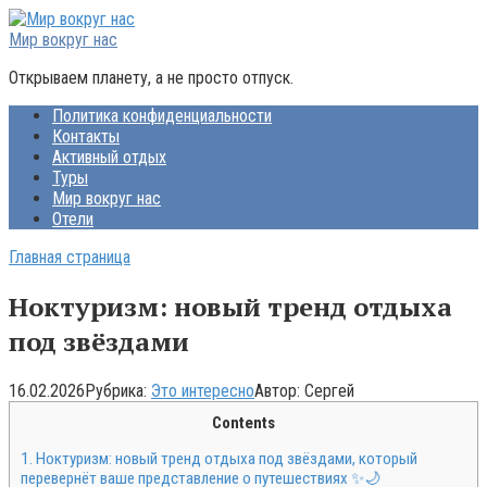
Перейти
к
Мир вокруг нас
контенту
Открываем планету, а не просто отпуск.
Политика конфиденциальности
Контакты
Активный отдых
Туры
Мир вокруг нас
Отели
Главная страница
Ноктуризм: новый тренд отдыха
под звёздами
16.02.2026
Рубрика:
Это интересно
Автор:
Сергей
Contents
1.
Ноктуризм: новый тренд отдыха под звёздами, который
перевернёт ваше представление о путешествиях ✨🌙