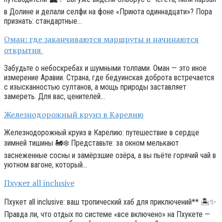
в Долине и делали селфи на фоне «Приюта одиннадцати»? Пора
признать: стандартные…
Оман: где заканчиваются маршруты и начинаются
открытия
Забудьте о небоскребах и шумными толпами. Оман — это иное
измерение Аравии. Страна, где бедуинская доброта встречается
с изысканностью султанов, а мощь природы заставляет
замереть. Для вас, ценителей…
Железнодорожный круиз в Карелию
Железнодорожный круиз в Карелию: путешествие в сердце
зимней тишины 🚂❄️ Представьте: за окном мелькают
заснеженные сосны и замёрзшие озёра, а вы пьёте горячий чай в
уютном вагоне, который…
Пхукет all inclusive
Пхукет all inclusive: ваш тропический хаб для приключений** 🏝️✨
Правда ли, что отдых по системе «все включено» на Пхукете —