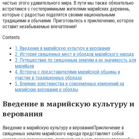
частью этого удивительного мира. В пути мы также обязательно
встретимся с гостеприимными жителями марийских деревень,
которые с радостью поделятся своими национальными
традициями и обычаями. Приготовьтесь к приключению, которое
оставит незабываемые впечатления!
Contents
1.
Введение в марийскую культуру и верования
2.
История священных мест и обрядов марийского народа
3.
Путешествие по священным землям и их значимость для
марийцев
4.
Встреча с представителями марийской общины и
участие в традиционных обрядах
5.
Влияние христианства и современных изменений на
марийские верования и обряды
Введение в марийскую культуру и
верования
Введение в марийскую культуру и верованияПриключение в
священных землях марийского народа представляет собой