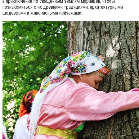
в приключение по священным землям марийцев, чтобы
познакомиться с их древними традициями, архитектурными
шедеврами и живописными пейзажами.