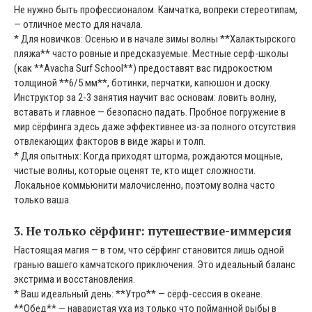
Не нужно быть профессионалом. Камчатка, вопреки стереотипам,
— отличное место для начала.
* Для новичков: Осенью и в начале зимы волны **Халактырского
пляжа** часто ровные и предсказуемые. Местные серф-школы
(как **Avacha Surf School**) предоставят вас гидрокостюм
толщиной **6/5 мм**, ботинки, перчатки, капюшон и доску.
Инструктор за 2-3 занятия научит вас основам: ловить волну,
вставать и главное — безопасно падать. Пробное погружение в
мир сёрфинга здесь даже эффективнее из-за полного отсутствия
отвлекающих факторов в виде жары и толп.
* Для опытных: Когда приходят шторма, рождаются мощные,
чистые волны, которые оценят те, кто ищет сложности.
Локальное коммьюнити малочисленно, поэтому волна часто
только ваша.
3. Не только сёрфинг: путешествие-иммерсия
Настоящая магия — в том, что сёрфинг становится лишь одной
гранью вашего камчатского приключения. Это идеальный баланс
экстрима и восстановления.
* Ваш идеальный день: **Утро** — сёрф-сессия в океане.
**Обед** — наваристая уха из только что пойманной рыбы в