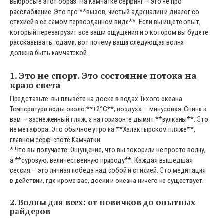
выбросьте этот образ. На Камчатке сёрфинг — это не про
расслабление. Это про **вызов, чистый адреналин и диалог со
стихией в её самом первозданном виде**. Если вы ищете опыт,
который перезагрузит все ваши ощущения и о котором вы будете
рассказывать годами, вот почему ваша следующая волна
должна быть камчатской.
1. Это не спорт. Это состояние потока на
краю света
Представьте: вы плывёте на доске в водах Тихого океана.
Температура воды около **+2°C**, воздуха — минусовая. Спина к
вам — заснеженный пляж, а на горизонте дымят **вулканы**. Это
не метафора. Это обычное утро на **Халактырском пляже**,
главном сёрф-споте Камчатки.
* Что вы получаете: Ощущение, что вы покорили не просто волну,
а **суровую, величественную природу**. Каждая вышедшая
сессия — это личная победа над собой и стихией. Это медитация
в действии, где кроме вас, доски и океана ничего не существует.
2. Волны для всех: от новичков до опытных
райдеров