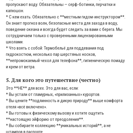
пропускают воду. Обязательны — серф-ботинки, перчатки и
капюшон.
* С кем ехать: Обязательно с **местным гидом-инструктором**.
Он знает прогноз волн, безопасные места для захода в воду,
поведение океана и всегда будет следить за вами с берега. Мы
сотрудничаем только с проверенными лицензированными
школами.
* Что взять с собой: Термобельё для поддевания под
гидрокостюм, несколько пар шерстяных носков,
**непромокаемый чехол для телефона**, гигиеническую помаду
и крем от ветра.
5. Для кого это путешествие (честно)
Это **НЕ** для всех. Это для вас, если:
* Вы устали от гламурных, «прилизанных» курортов.
* Вы цените **подлинность и дикую природу** выше комфорта
отеля «всё включено».
* Вы готовы к физическому вызову и хотите ощутить
**настоящую эйфорию от преодоления**.
* Вы собираете коллекцию **уникальных историй**, а не
штампов в паспорте.