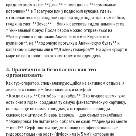
придорожном кафе. **День** — поездка на **термальные
источники** в Паратунке или у подножия вулкана, где вы
отогреваетесь в природной горячей воде под открытым небом,
глядя на снег. **Вечер** — баня и рассказы гидов-альпинистов.
* Уникальный бонус: После сёрфа можно отправиться на
**экскурсию к подножию Авачинского или Корякского
вулканов**, на **лодочную прогулку в Авачинскую бухту** к
касаткам и сивучам или в **Долину гейзеров**. Ни один курорт в
мире не предложит такого контраста за один день.
4. Практично и безопасно: как это
организовать
Как тур-оператор, специализирующийся на активном отдыхе, я
знаю, что главное — безопасность и комфорт.
* Когда ехать: **Сентябрь — декабрь**. Это лучшее время: уже
есть снег в горах, создавая ту самую фантастическую картинку,
но вода ещё не самая холодная, а штормовые периоды
сменяются штилем. Январь-февраль — для самых закалённых.
* Экипировка: Не пытайтесь собрать её сами. **Аренда на месте
— must**. Серф-школы предоставляют профессиональные
гидрокостюмы «на рост» (drylock или 6/5 мм), которые не