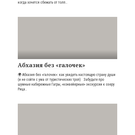
когда хочется сбежать от толп…
Абхазия без «галочек»
🌍 Абхазия без «галочек»: как увидеть настоящую страну души
(и не сойти с ума от туристических троп) Забудьте про
шумные набережные Гагры, «конвейерные» экскурсии к озеру
Рица…