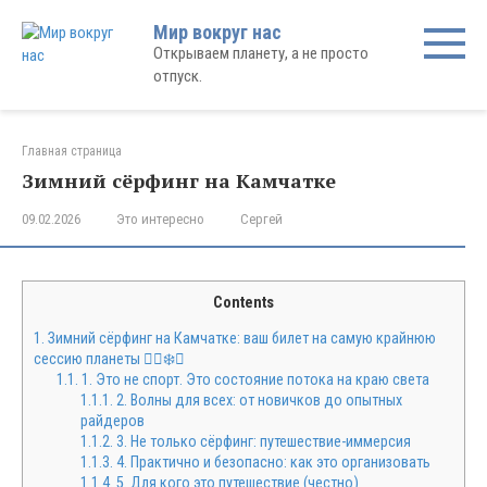
Перейти
Мир вокруг нас
к
Открываем планету, а не просто
контенту
отпуск.
Главная страница
Зимний сёрфинг на Камчатке
09.02.2026
Это интересно
Сергей
Contents
1.
Зимний сёрфинг на Камчатке: ваш билет на самую крайнюю
сессию планеты 🏄‍♂️❄️🔥
1.1.
1. Это не спорт. Это состояние потока на краю света
1.1.1.
2. Волны для всех: от новичков до опытных
райдеров
1.1.2.
3. Не только сёрфинг: путешествие-иммерсия
1.1.3.
4. Практично и безопасно: как это организовать
1.1.4.
5. Для кого это путешествие (честно)