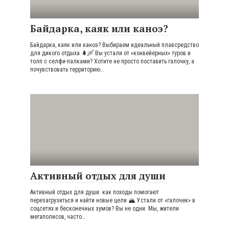
Байдарка, каяк или каноэ?
Байдарка, каяк или каноэ? Выбираем идеальный плавсредство
для дикого отдыха 🌲🛶 Вы устали от «конвейерных» туров и
толп с селфи-палками? Хотите не просто поставить галочку, а
почувствовать территорию…
Активный отдых для души
Активный отдых для души: как походы помогают
перезагрузиться и найти новые цели 🏔️ Устали от «галочек» в
соцсетях и бесконечных зумов? Вы не одни. Мы, жители
мегаполисов, часто…