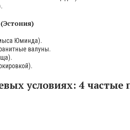
.
(Эстония)
 мыса Юминда).
гранитные валуны.
ища).
ркировкой).
евых условиях: 4 частые