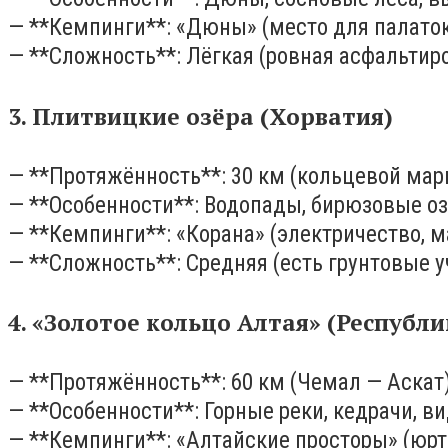
— **Кемпинги**: «Дюны» (место для палаток
— **Сложность**: Лёгкая (ровная асфальтир
3. Плитвицкие озёра (Хорватия)
— **Протяжённость**: 30 км (кольцевой марш
— **Особенности**: Водопады, бирюзовые оз
— **Кемпинги**: «Корана» (электричество, м
— **Сложность**: Средняя (есть грунтовые у
4. «Золотое кольцо Алтая» (Республ
— **Протяжённость**: 60 км (Чемал — Аскат)
— **Особенности**: Горные реки, кедрачи, ви
— **Кемпинги**: «Алтайские просторы» (юр