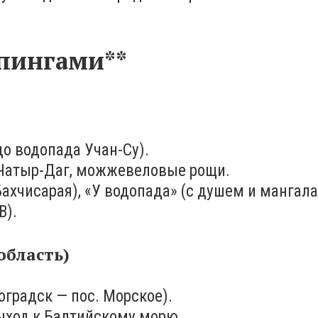
мпингами**
до водопада Учан-Су).
а Чатыр-Даг, можжевеловые рощи.
Бахчисарая), «У водопада» (с душем и мангал
В).
область)
оградск — пос. Морское).
ыход к Балтийскому морю.