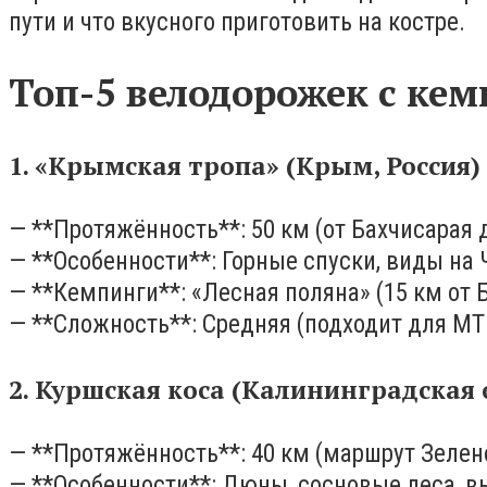
пути и что вкусного приготовить на костре.
Топ-5 велодорожек с ке
1. «Крымская тропа» (Крым, Россия)
— **Протяжённость**: 50 км (от Бахчисарая 
— **Особенности**: Горные спуски, виды н
— **Кемпинги**: «Лесная поляна» (15 км от 
— **Сложность**: Средняя (подходит для МТ
2. Куршская коса (Калининградская 
— **Протяжённость**: 40 км (маршрут Зелен
— **Особенности**: Дюны, сосновые леса, в