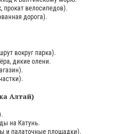
, прокат велосипедов).
ованная дорога).
рут вокруг парка).
ёра, дикие олени.
агазин).
частки).
ика Алтай)
.
ды на Катунь.
ты и палаточные площадки).