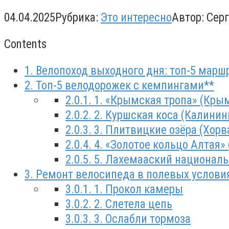
04.04.2025
Рубрика:
Это интересно
Автор:
Сер
Contents
1.
Велопоход выходного дня: топ-5 маршр
2.
Топ-5 велодорожек с кемпингами**
2.0.1.
1. «Крымская тропа» (Крым
2.0.2.
2. Куршская коса (Калинин
2.0.3.
3. Плитвицкие озёра (Хорв
2.0.4.
4. «Золотое кольцо Алтая»
2.0.5.
5. Лахемааский националь
3.
Ремонт велосипеда в полевых условия
3.0.1.
1. Прокол камеры
3.0.2.
2. Слетела цепь
3.0.3.
3. Ослабли тормоза