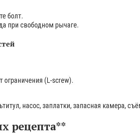
те болт.
ода при свободном рычаге.
стей
 ограничения (L-screw).
итул, насос, заплатки, запасная камера, съё
ых рецепта**