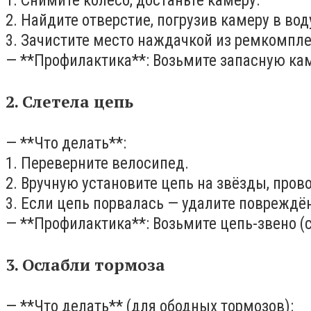
1. Снимите колесо, достаньте камеру.
2. Найдите отверстие, погрузив камеру в вод
3. Зачистите место наждачкой из ремкомплек
— **Профилактика**: Возьмите запасную ка
2. Слетела цепь
— **Что делать**:
1. Переверните велосипед.
2. Вручную установите цепь на звёзды, пров
3. Если цепь порвалась — удалите повреждён
— **Профилактика**: Возьмите цепь-звено (
3. Ослабли тормоза
— **Что делать** (для ободных тормозов):